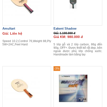
Amultart
Eakent Shadow
Giá: Liên hệ
Giá: 1.100.000 đ
Giá KM: 980.000 đ
Speed 10.2,Control 76,Weight 88,Ply
5W+2AC,Feel Hard
5 lớp gỗ và 2 lớp carbon, 86g đến
90g, OFF+. Được thiết kế rất đẹp, bên
ngoài được phủ lớp chống xước.
Handmade làm bằng tay
-3%