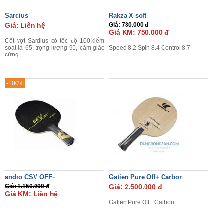
Sardius
Rakza X soft
Giá: Liên hệ
Giá: 780.000 đ
Giá KM: 750.000 đ
Cốt vợt Sardius có tốc độ 100,kiểm
soát là 65, trọng lượng 90, cảm giác
Speed 8.2 Spin 8.4 Control 8.7
cứng.
-100%
andro CSV OFF+
Gatien Pure Off+ Carbon
Giá: 1.150.000 đ
Giá: 2.500.000 đ
Giá KM: Liên hệ
Gatien Pure Off+ Carbon