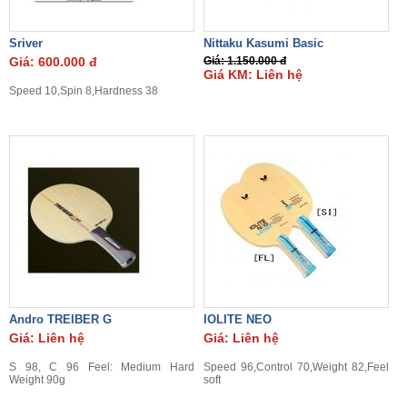
Sriver
Nittaku Kasumi Basic
Giá: 600.000 đ
Giá: 1.150.000 đ
Giá KM: Liên hệ
Speed 10,Spin 8,Hardness 38
Andro TREIBER G
IOLITE NEO
Giá: Liên hệ
Giá: Liên hệ
S 98, C 96 Feel: Medium Hard
Speed 96,Control 70,Weight 82,Feel
Weight 90g
soft