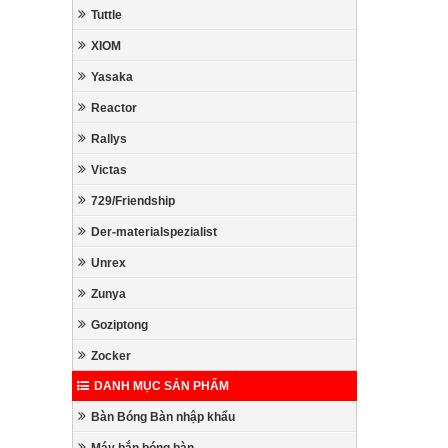
Tuttle
XIOM
Yasaka
Reactor
Rallys
Victas
729/Friendship
Der-materialspezialist
Unrex
Zunya
Goziptong
Zocker
DANH MỤC SẢN PHẨM
Bàn Bóng Bàn nhập khẩu