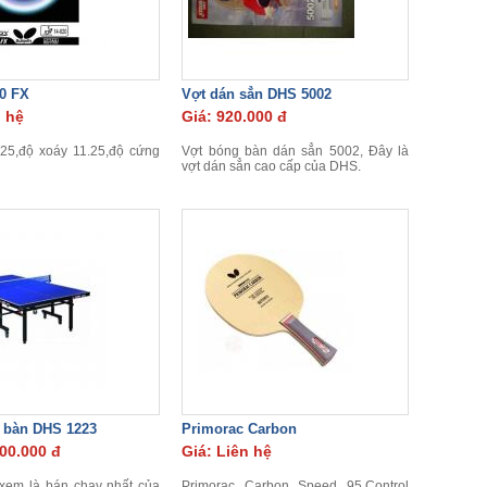
0 FX
Vợt dán sẳn DHS 5002
n hệ
Giá: 920.000 đ
25,độ xoáy 11.25,độ cứng
Vợt bóng bàn dán sẳn 5002, Đây là
vợt dán sẳn cao cấp của DHS.
 bàn DHS 1223
Primorac Carbon
500.000 đ
Giá: Liên hệ
xem là bán chạy nhất của
Primorac Carbon Speed 95,Control