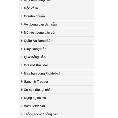
Máy bắn bóng bàn
Độc và lạ
Combo chuẩn
Vợt bóng bàn dán sẵn
Mút vợt bóng bàn cũ
Quần Áo Bóng Bàn
Giày Bóng Bàn
Quả Bóng Bàn
Cốt vợt thìa, dọc
Máy bắn bóng Pickleball
Sauer & Troeger
Xe đạp tập tại nhà
Dụng cụ hỗ trợ
Vợt Pickleball
Thông số vợt bóng bàn