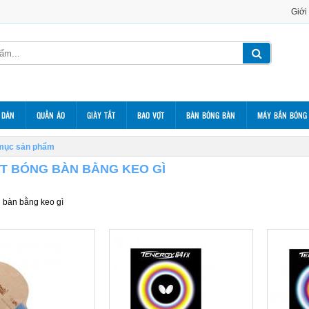
Giới
 DÁN
QUẦN ÁO
GIÀY TẤT
BAO VỢT
BÀN BÓNG BÀN
MÁY BẮN BÓNG
mục sản phẩm
T BÓNG BÀN BẰNG KEO GÌ
 bàn bằng keo gì