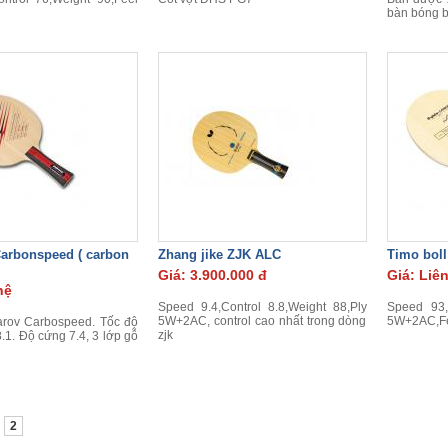
bàn bóng 
arbonspeed ( carbon
Zhang jike ZJK ALC
Timo boll 
Giá: 3.900.000 đ
Giá: Liê
hệ
Speed 9.4,Control 8.8,Weight 88,Ply
Speed 93,
5W+2AC, control cao nhất trong dòng
5W+2AC,Fe
arov Carbospeed. Tốc độ
zjk
8.1. Độ cứng 7.4, 3 lớp gỗ
2