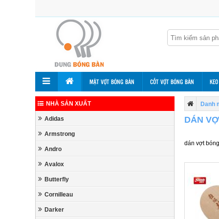
MẶT VỢT BÓNG BÀN
CỐT VỢT BÓNG BÀN
KEO
NHÀ SẢN XUẤT
Danh 
DÁN VỢ
Adidas
Armstrong
dán vợt bóng
Andro
Avalox
Butterfly
Cornilleau
Darker