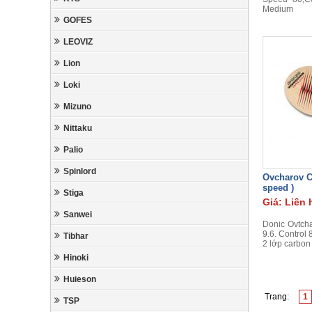
Medium
GOFES
LEOVIZ
Lion
Loki
Mizuno
Nittaku
Palio
Spinlord
Ovcharov C
speed )
Stiga
Giá: Liên 
Sanwei
Donic Ovtch
9.6. Control 
Tibhar
2 lớp carbon
Hinoki
Huieson
Trang:
1
TSP