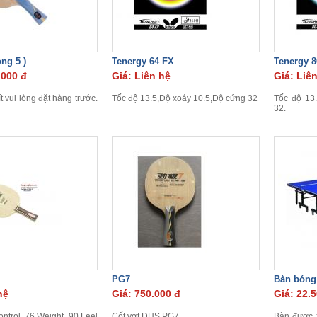
ng 5 )
Tenergy 64 FX
Tenergy 8
.000 đ
Giá: Liên hệ
Giá: Liê
t vui lòng đặt hàng trước.
Tốc độ 13.5,Độ xoáy 10.5,Độ cứng 32
Tốc độ 13.
32.
PG7
Bàn bóng
hệ
Giá: 750.000 đ
Giá: 22.
ntrol 76,Weight 90,Feel
Cốt vợt DHS PG7
Bàn được 