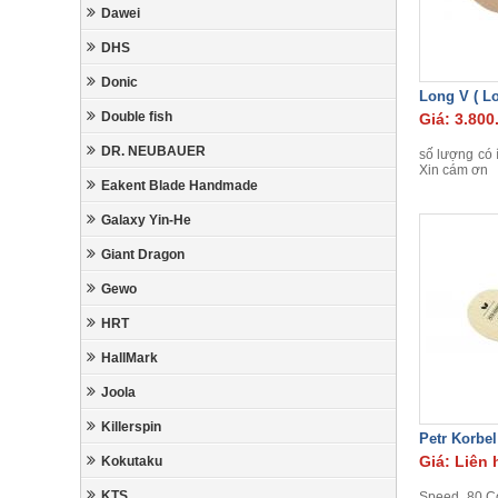
Dawei
DHS
Donic
Long V ( Lo
Double fish
Giá: 3.800
DR. NEUBAUER
số lượng có í
Xin cám ơn
Eakent Blade Handmade
Galaxy Yin-He
Giant Dragon
Gewo
HRT
HallMark
Joola
Killerspin
Petr Korbel
Giá: Liên 
Kokutaku
KTS
Speed 80,Co