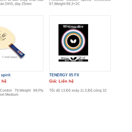
bàn DHS, dày 25mm
67,Weight 89,3+2C
spirit
TENERGY 05 FX
n hệ
Giá: Liên hệ
Control 79,Weight 89,Ply
Tốc độ 13,Độ xoáy 11.5,Độ cứng 32
el Medium