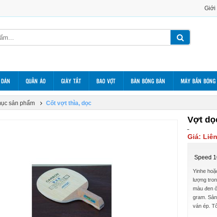
Giới
 DÁN
QUẦN ÁO
GIÀY TẤT
BAO VỢT
BÀN BÓNG BÀN
MÁY BẮN BÓNG
ục sản phẩm
Cốt vợt thìa, dọc
Vợt dọ
Giá: Liê
Speed 10
Yinhe hoặ
lượng tron
màu đen ở 
gram. Sản
ván ép. Tổ