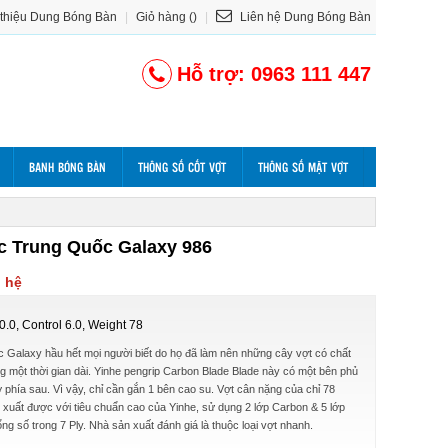
 thiệu Dung Bóng Bàn
|
Giỏ hàng ()
|
Liên hệ Dung Bóng Bàn
Hỗ trợ: 0963 111 447
BANH BÓNG BÀN
THÔNG SỐ CỐT VỢT
THÔNG SỐ MẶT VỢT
c Trung Quốc Galaxy 986
n hệ
.0, Control 6.0, Weight 78
c Galaxy hầu hết mọi người biết do họ đã làm nên những cây vợt có chất
g một thời gian dài. Yinhe pengrip Carbon Blade Blade này có một bên phủ
phía sau. Vì vậy, chỉ cần gắn 1 bên cao su. Vợt cân nặng của chỉ 78
 xuất được với tiêu chuẩn cao của Yinhe, sử dụng 2 lớp Carbon & 5 lớp
ng số trong 7 Ply. Nhà sản xuất đánh giá là thuộc loại vợt nhanh.