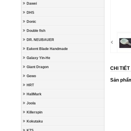
Dawei
DHS
Donic
Double fish
DR. NEUBAUER
Eakent Blade Handmade
Galaxy Yin-He
Giant Dragon
CHI TIẾ
Gewo
Sản phẩ
HRT
HallMark
Joola
Killerspin
Kokutaku
KTS