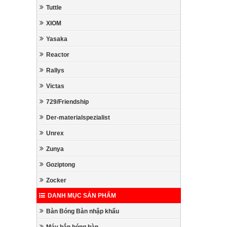
Tuttle
XIOM
Yasaka
Reactor
Rallys
Victas
729/Friendship
Der-materialspezialist
Unrex
Zunya
Goziptong
Zocker
DANH MỤC SẢN PHẨM
Bàn Bóng Bàn nhập khẩu