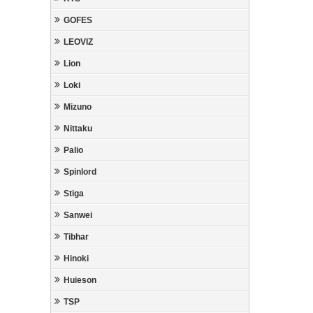
GOFES
LEOVIZ
Lion
Loki
Mizuno
Nittaku
Palio
Spinlord
Stiga
Sanwei
Tibhar
Hinoki
Huieson
TSP