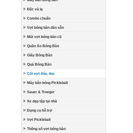
Máy bắn bóng bàn
Độc và lạ
Combo chuẩn
Vợt bóng bàn dán sẵn
Mút vợt bóng bàn cũ
Quần Áo Bóng Bàn
Giày Bóng Bàn
Quả Bóng Bàn
Cốt vợt thìa, dọc
Máy bắn bóng Pickleball
Sauer & Troeger
Xe đạp tập tại nhà
Dụng cụ hỗ trợ
Vợt Pickleball
Thông số vợt bóng bàn