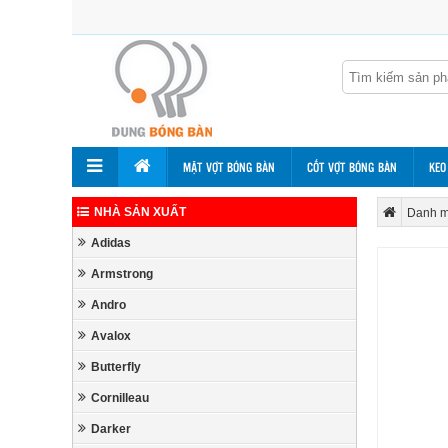
MẶT VỢT BÓNG BÀN
CỐT VỢT BÓNG BÀN
KEO
NHÀ SẢN XUẤT
Danh m
Adidas
Armstrong
Andro
Avalox
Butterfly
Cornilleau
Darker