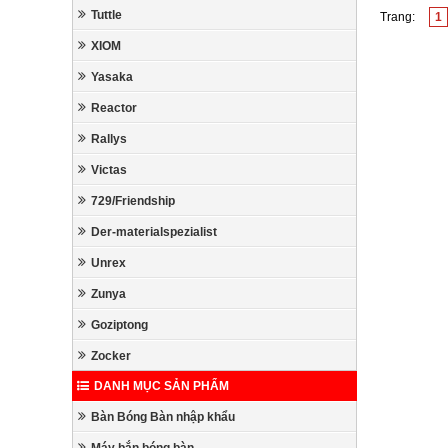
Tuttle
Trang:
1
XIOM
Yasaka
Reactor
Rallys
Victas
729/Friendship
Der-materialspezialist
Unrex
Zunya
Goziptong
Zocker
DANH MỤC SẢN PHẨM
Bàn Bóng Bàn nhập khẩu