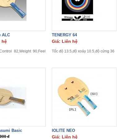
e ALC
TENERGY 64
n hệ
Giá: Liên hệ
ontrol 82,Weight 90,Feel
Tốc độ 13.5,độ xoáy 10.5,độ cứng 36
asumi Basic
IOLITE NEO
.000 đ
Giá: Liên hệ