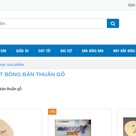
Giới
 DÁN
QUẦN ÁO
GIÀY TẤT
BAO VỢT
BÀN BÓNG BÀN
MÁY BẮN BÓNG
mục sản phẩm
T BÓNG BÀN THUẦN GỖ
 bàn thuần gỗ
-3%