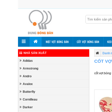
MẶT VỢT BÓNG BÀN
CỐT VỢT BÓNG BÀN
KEO
NHÀ SẢN XUẤT
Danh 
CỐT VỢ
Adidas
Armstrong
cốt vợt bóng
Andro
Avalox
Butterfly
Cornilleau
Darker