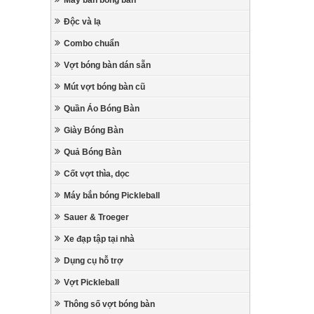
Máy bắn bóng bàn
Độc và lạ
Combo chuẩn
Vợt bóng bàn dán sẵn
Mút vợt bóng bàn cũ
Quần Áo Bóng Bàn
Giày Bóng Bàn
Quả Bóng Bàn
Cốt vợt thìa, dọc
Máy bắn bóng Pickleball
Sauer & Troeger
Xe đạp tập tại nhà
Dụng cụ hỗ trợ
Vợt Pickleball
Thông số vợt bóng bàn