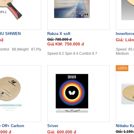
IU SHIWEN
Rakza X soft
Innerforc
hệ
Giá: 780.000 đ
Giá: Liê
Giá KM: 750.000 đ
ntrol 88,Weight 87,Ply
Speed 85,C
Speed 8.2 Spin 8.4 Control 8.7
Medium
-100%
e Off+ Carbon
Sriver
Nittaku K
.000 đ
Giá: 600.000 đ
Giá: 1.150