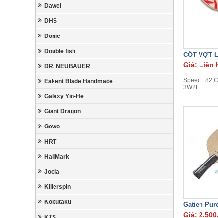
Dawei
DHS
Donic
Double fish
CỐT VỢT L
Giá: Liên 
DR. NEUBAUER
Speed 82,Co
Eakent Blade Handmade
3W2F
Galaxy Yin-He
Giant Dragon
Gewo
HRT
HallMark
Joola
Killerspin
Kokutaku
Gatien Pur
Giá: 2.500
KTS