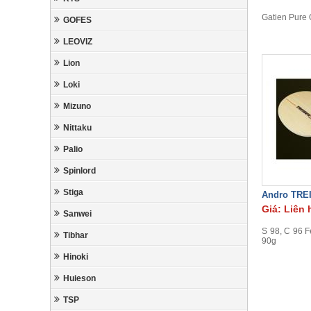
Gatien Pure 
GOFES
LEOVIZ
Lion
Loki
Mizuno
Nittaku
Palio
Spinlord
Stiga
Andro TRE
Giá: Liên 
Sanwei
S 98, C 96 
Tibhar
90g
Hinoki
Huieson
TSP