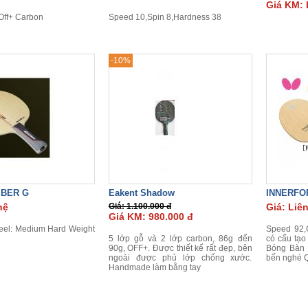
Giá KM: 
Off+ Carbon
Speed 10,Spin 8,Hardness 38
-10%
IBER G
Eakent Shadow
INNERFO
hệ
Giá: 1.100.000 đ
Giá: Liê
Giá KM: 980.000 đ
Feel: Medium Hard Weight
Speed 92,C
5 lớp gỗ và 2 lớp carbon, 86g đến
có cấu tạo
90g, OFF+. Được thiết kế rất đẹp, bên
Bóng Bàn
ngoài được phủ lớp chống xước.
bến nghé 
Handmade làm bằng tay