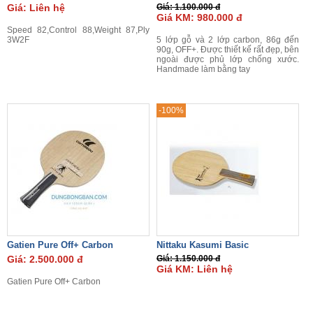
Giá: Liên hệ
Giá: 1.100.000 đ
Giá KM: 980.000 đ
Speed 82,Control 88,Weight 87,Ply
3W2F
5 lớp gỗ và 2 lớp carbon, 86g đến
90g, OFF+. Được thiết kế rất đẹp, bên
ngoài được phủ lớp chống xước.
Handmade làm bằng tay
-100%
Gatien Pure Off+ Carbon
Nittaku Kasumi Basic
Giá: 2.500.000 đ
Giá: 1.150.000 đ
Giá KM: Liên hệ
Gatien Pure Off+ Carbon