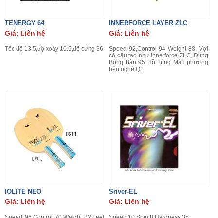
TENERGY 64
INNERFORCE LAYER ZLC
Giá: Liên hệ
Giá: Liên hệ
Tốc độ 13.5,độ xoáy 10.5,độ cứng 36
Speed 92,Control 94 Weight 88. Vợt
có cấu tạo như innerforce ZLC, Dung
Bóng Bàn 95 Hồ Tùng Mậu phường
bến nghé Q1
IOLITE NEO
Sriver-EL
Giá: Liên hệ
Giá: Liên hệ
Speed 96,Control 70,Weight 82,Feel
Speed 10,Spin 8,Hardness 35