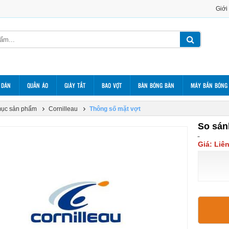
Giới
 DÁN
QUẦN ÁO
GIÀY TẤT
BAO VỢT
BÀN BÓNG BÀN
MÁY BẮN BÓNG
ục sản phẩm
Cornilleau
Thông số mặt vợt
So sán
Giá: Liê