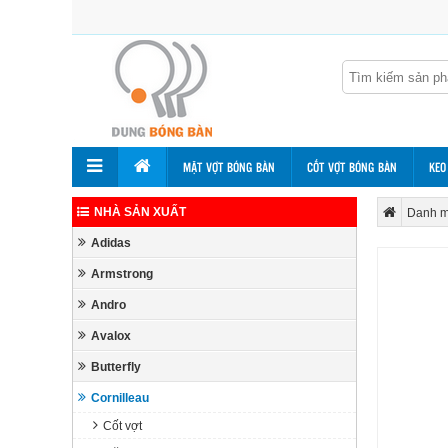
MẶT VỢT BÓNG BÀN
CỐT VỢT BÓNG BÀN
KEO
NHÀ SẢN XUẤT
Danh m
Adidas
Armstrong
Andro
Avalox
Butterfly
Cornilleau
Cốt vợt