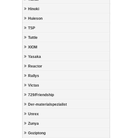
Hinoki
Huieson
TSP
Tuttle
XIOM
Yasaka
Reactor
Rallys
Victas
729/Friendship
Der-materialspezialist
Unrex
Zunya
Goziptong