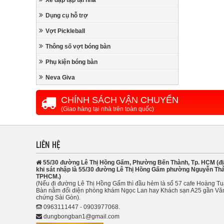
Xe đạp tập tại nhà
Dụng cụ hỗ trợ
Vợt Pickleball
Thông số vợt bóng bàn
Phụ kiện bóng bàn
Neva Giva
CHÍNH SÁCH VẬN CHUYỂN
(Giao hàng tại nhà trên toàn quốc)
LIÊN HỆ
55/30 đường Lê Thị Hồng Gấm, Phường Bến Thành, Tp. HCM (đị
khi sát nhập là 55/30 đường Lê Thị Hồng Gấm phường Nguyễn Thá
TPHCM.)
(Nếu đi đường Lê Thị Hồng Gấm thì đầu hẻm là số 57 cafe Hoàng T
Bàn nằm đối diện phòng khám Ngọc Lan hay Khách sạn A25 gần Vă
chứng Sài Gòn).
0963111447 - 0903977068.
dungbongban1@gmail.com