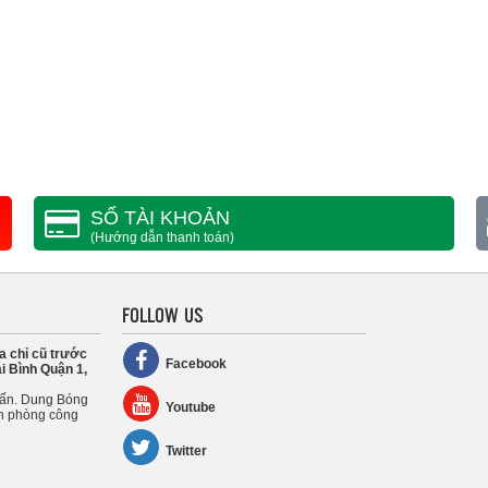
SỐ TÀI KHOẢN
(Hướng dẫn thanh toán)
FOLLOW US
a chỉ cũ trước
Facebook
i Bình Quận 1,
uấn. Dung Bóng
Youtube
n phòng công
Twitter