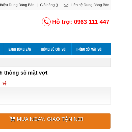
 thiệu Dung Bóng Bàn
|
Giỏ hàng ()
|
Liên hệ Dung Bóng Bàn
Hỗ trợ: 0963 111 447
BANH BÓNG BÀN
THÔNG SỐ CỐT VỢT
THÔNG SỐ MẶT VỢT
h thông số mặt vợt
n hệ
MUA NGAY, GIAO TẬN NƠI