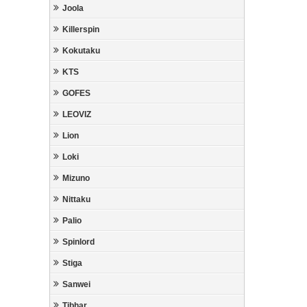
Joola
Killerspin
Kokutaku
KTS
GOFES
LEOVIZ
Lion
Loki
Mizuno
Nittaku
Palio
Spinlord
Stiga
Sanwei
Tibhar