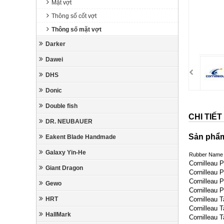
Mặt vợt
Thông số cốt vợt
Thông số mặt vợt
Darker
Dawei
DHS
Donic
Double fish
CHI TIẾ
DR. NEUBAUER
Sản phẩ
Eakent Blade Handmade
Galaxy Yin-He
Rubber Name
Cornilleau 
Giant Dragon
Cornilleau P
Cornilleau P
Gewo
Cornilleau P
Cornilleau 
HRT
Cornilleau 
HallMark
Cornilleau T