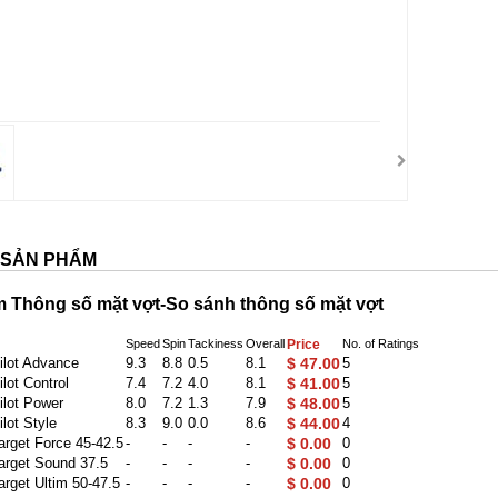
T SẢN PHẨM
m
Thông số mặt vợt-So sánh thông số mặt vợt
Speed
Spin
Tackiness
Overall
Price
No. of Ratings
Pilot Advance
9.3
8.8
0.5
8.1
$ 47.00
5
ilot Control
7.4
7.2
4.0
8.1
$ 41.00
5
ilot Power
8.0
7.2
1.3
7.9
$ 48.00
5
ilot Style
8.3
9.0
0.0
8.6
$ 44.00
4
Target Force 45-42.5
-
-
-
-
$ 0.00
0
Target Sound 37.5
-
-
-
-
$ 0.00
0
arget Ultim 50-47.5
-
-
-
-
$ 0.00
0