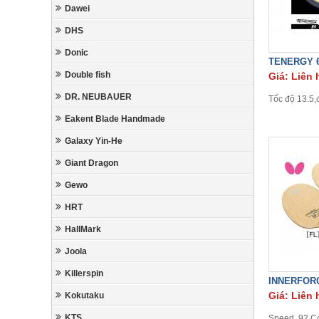
Dawei
DHS
Donic
TENERGY 
Double fish
Giá: Liên 
DR. NEUBAUER
Tốc độ 13.5,
Eakent Blade Handmade
Galaxy Yin-He
Giant Dragon
Gewo
HRT
HallMark
Joola
Killerspin
INNERFOR
Giá: Liên 
Kokutaku
KTS
Speed 92,Co