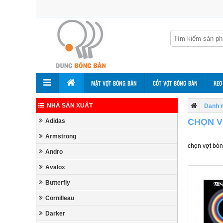
MẶT VỢT BÓNG BÀN
CỐT VỢT BÓNG BÀN
KEO
NHÀ SẢN XUẤT
Danh 
CHỌN V
Adidas
Armstrong
chọn vợt bón
Andro
Avalox
Butterfly
Cornilleau
Darker