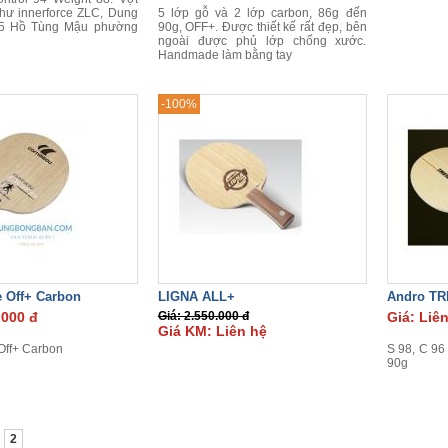
như innerforce ZLC, Dung
5 lớp gỗ và 2 lớp carbon, 86g đến
5 Hồ Tùng Mậu phường
90g, OFF+. Được thiết kế rất đẹp, bên
ngoài được phủ lớp chống xước.
Handmade làm bằng tay
-100%
e Off+ Carbon
LIGNA ALL+
Andro TR
.000 đ
Giá: 2.550.000 đ
Giá: Liê
Giá KM: Liên hệ
Off+ Carbon
S 98, C 96
90g
2