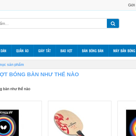
Giới
 DÁN
QUẦN ÁO
GIÀY TẤT
BAO VỢT
BÀN BÓNG BÀN
MÁY BẮN BÓNG
mục sản phẩm
ỢT BÓNG BÀN NHƯ THẾ NÀO
g bàn như thế nào