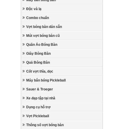
Máy bắn bóng bàn
Độc và lạ
Combo chuẩn
Vợt bóng bàn dán sẵn
Mút vợt bóng bàn cũ
Quần Áo Bóng Bàn
Giày Bóng Bàn
Quả Bóng Bàn
Cốt vợt thìa, dọc
Máy bắn bóng Pickleball
Sauer & Troeger
Xe đạp tập tại nhà
Dụng cụ hỗ trợ
Vợt Pickleball
Thông số vợt bóng bàn