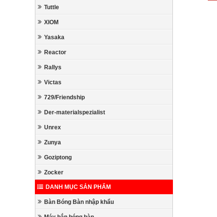
Tuttle
XIOM
Yasaka
Reactor
Rallys
Victas
729/Friendship
Der-materialspezialist
Unrex
Zunya
Goziptong
Zocker
DANH MỤC SẢN PHẨM
Bàn Bóng Bàn nhập khẩu