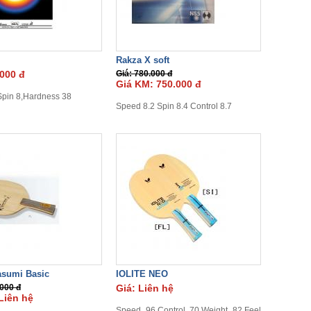
Rakza X soft
.000 đ
Giá: 780.000 đ
Giá KM: 750.000 đ
pin 8,Hardness 38
Speed 8.2 Spin 8.4 Control 8.7
asumi Basic
IOLITE NEO
.000 đ
Giá: Liên hệ
Liên hệ
Speed 96,Control 70,Weight 82,Feel