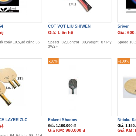
64
CỐT VỢT LIU SHIWEN
Sriver
hệ
Giá: Liên hệ
Giá: 600
độ xoáy 10.5,độ cứng 36
Speed 82,Control 88,Weight 87,Ply
Speed 10,S
3W2F
-10%
-100%
CE LAYER ZLC
Eakent Shadow
Nittaku K
hệ
Giá: 1.100.000 đ
Giá: 1.150
Giá KM: 980.000 đ
Giá KM: 
ntrol 94 Weight 88. Vợt