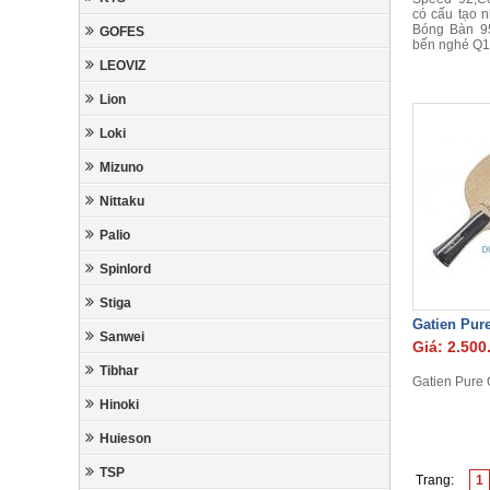
có cấu tạo 
Bóng Bàn 9
GOFES
bến nghé Q1
LEOVIZ
Lion
Loki
Mizuno
Nittaku
Palio
Spinlord
Stiga
Gatien Pur
Sanwei
Giá: 2.500
Tibhar
Gatien Pure 
Hinoki
Huieson
TSP
Trang:
1