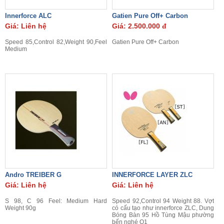
Innerforce ALC
Gatien Pure Off+ Carbon
Giá: Liên hệ
Giá: 2.500.000 đ
Speed 85,Control 82,Weight 90,Feel
Gatien Pure Off+ Carbon
Medium
Andro TREIBER G
INNERFORCE LAYER ZLC
Giá: Liên hệ
Giá: Liên hệ
S 98, C 96 Feel: Medium Hard
Speed 92,Control 94 Weight 88. Vợt
Weight 90g
có cấu tạo như innerforce ZLC, Dung
Bóng Bàn 95 Hồ Tùng Mậu phường
bến nghé Q1