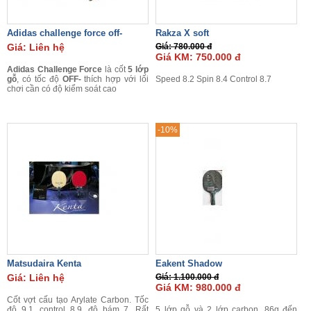
Adidas challenge force off-
Rakza X soft
Giá: Liên hệ
Giá: 780.000 đ
Giá KM: 750.000 đ
Adidas Challenge Force
là cốt
5 lớp
gỗ
, có tốc độ
OFF-
thích hợp với lối
Speed 8.2 Spin 8.4 Control 8.7
chơi cần có độ kiểm soát cao
-10%
Matsudaira Kenta
Eakent Shadow
Giá: Liên hệ
Giá: 1.100.000 đ
Giá KM: 980.000 đ
Cốt vợt cấu tạo Arylate Carbon. Tốc
độ 9.1, control 8.9, độ bám 7. Rất
5 lớp gỗ và 2 lớp carbon, 86g đến