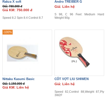
Rakza X soft
Andro TREIBER G
Giá: 780.000 đ
Giá: Liên hệ
Giá KM: 750.000 đ
S 98, C 96 Feel: Medium Hard
Speed 8.2 Spin 8.4 Control 8.7
Weight 90g
-100%
Nittaku Kasumi Basic
CỐT VỢT LIU SHIWEN
Giá: 1.150.000 đ
Giá: Liên hệ
Giá KM: Liên hệ
Speed 82,Control 88,Weight 87,Ply
3W2F