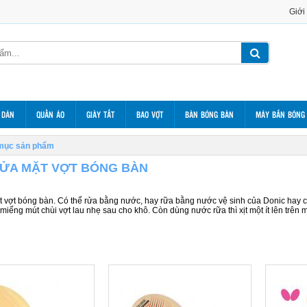
Giới
 DÁN
QUẦN ÁO
GIÀY TẤT
BAO VỢT
BÀN BÓNG BÀN
MÁY BẮN BÓNG
mục sản phẩm
ỬA MẶT VỢT BÓNG BÀN
 vợt bóng bàn. Có thể rửa bằng nước, hay rữa bằng nước vệ sinh của Donic hay củ
miếng mút chùi vợt lau nhẹ sau cho khô. Còn dùng nước rữa thì xịt một ít lên trên