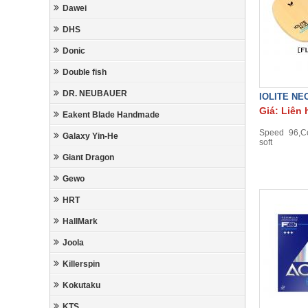
Dawei
DHS
Donic
Double fish
DR. NEUBAUER
IOLITE NE
Giá: Liên 
Eakent Blade Handmade
Speed 96,Co
Galaxy Yin-He
soft
Giant Dragon
Gewo
HRT
HallMark
Joola
Killerspin
Kokutaku
KTS