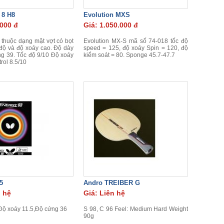
 8 H8
Evolution MXS
.000 đ
Giá: 1.050.000 đ
 thuộc dạng mặt vợt có bọt
Evolution MX-S mã số 74-018 tốc độ
c độ và độ xoáy cao. Độ dày
speed = 125, độ xoáy Spin = 120, độ
ng 39. Tốc độ 9/10 Độ xoáy
kiểm soát = 80. Sponge 45.7-47.7
rol 8.5/10
5
Andro TREIBER G
n hệ
Giá: Liên hệ
Độ xoáy 11.5,Độ cứng 36
S 98, C 96 Feel: Medium Hard Weight
90g