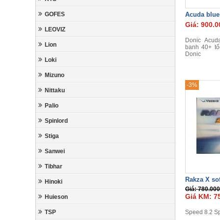
GOFES
Acuda blue
Giá: 900.0
LEOVIZ
Donic Acud
Lion
banh 40+ tố
Donic
Loki
Mizuno
-3%
Nittaku
Palio
Spinlord
Stiga
Sanwei
Tibhar
Rakza X sof
Hinoki
Giá: 780.000
Giá KM: 7
Huieson
TSP
Speed 8.2 Sp