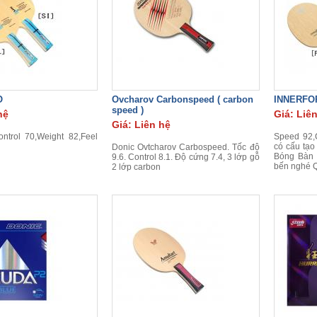
O
Ovcharov Carbonspeed ( carbon
INNERFO
speed )
hệ
Giá: Liê
Giá: Liên hệ
ntrol 70,Weight 82,Feel
Speed 92,C
có cấu tạo
Donic Ovtcharov Carbospeed. Tốc độ
Bóng Bàn
9.6. Control 8.1. Độ cứng 7.4, 3 lớp gỗ
bến nghé 
2 lớp carbon