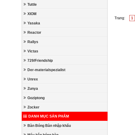
Tuttle
XIOM
Trang:
1
Yasaka
Reactor
Rallys
Victas
729/Friendship
Der-materialspezialist
Unrex
Zunya
Goziptong
Zocker
DANH MỤC SẢN PHẨM
Bàn Bóng Bàn nhập khẩu