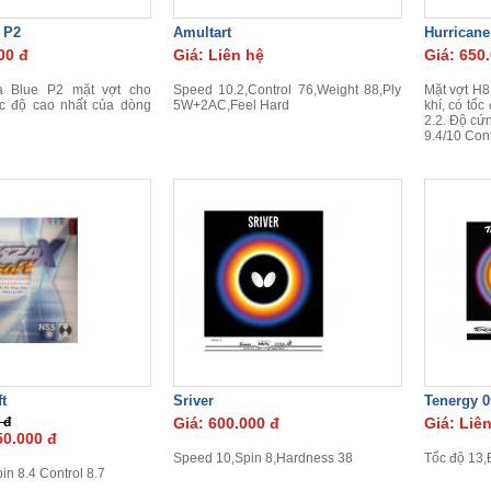
 P2
Amultart
Hurricane
00 đ
Giá: Liên hệ
Giá: 650
a Blue P2 mặt vợt cho
Speed 10.2,Control 76,Weight 88,Ply
Mặt vợt H8
c độ cao nhất của dòng
5W+2AC,Feel Hard
khí, có tố
2.2. Độ cứ
9.4/10 Cont
t
Sriver
Tenergy 0
 đ
Giá: 600.000 đ
Giá: Liê
50.000 đ
Speed 10,Spin 8,Hardness 38
Tốc độ 13,
in 8.4 Control 8.7