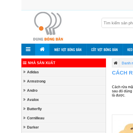
MẶT VỢT BÓNG BÀN
CỐT VỢT BÓNG BÀN
KEO
NHÀ SẢN XUẤT
Danh 
CÁCH R
Adidas
Armstrong
Cách rửa mặt
Andro
sau đó dùng 
là được.
Avalox
Butterfly
Cornilleau
Darker