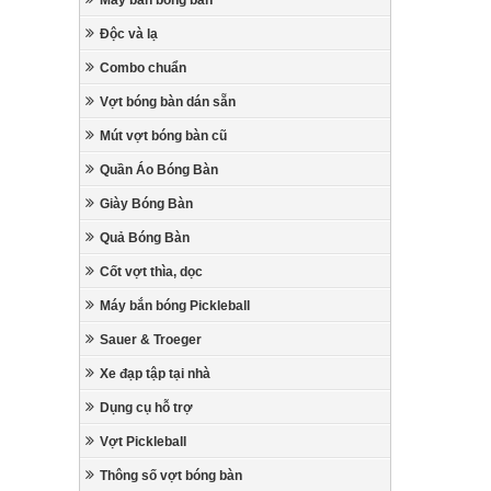
Máy bắn bóng bàn
Độc và lạ
Combo chuẩn
Vợt bóng bàn dán sẵn
Mút vợt bóng bàn cũ
Quần Áo Bóng Bàn
Giày Bóng Bàn
Quả Bóng Bàn
Cốt vợt thìa, dọc
Máy bắn bóng Pickleball
Sauer & Troeger
Xe đạp tập tại nhà
Dụng cụ hỗ trợ
Vợt Pickleball
Thông số vợt bóng bàn