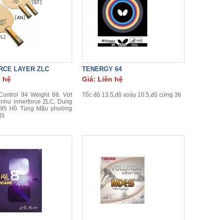
RCE LAYER ZLC
TENERGY 64
n hệ
Giá: Liên hệ
ontrol 94 Weight 88. Vợt
Tốc độ 13.5,độ xoáy 10.5,độ cứng 36
 như innerforce ZLC, Dung
 95 Hồ Tùng Mậu phường
Q1