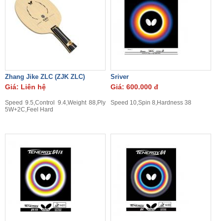
Zhang Jike ZLC (ZJK ZLC)
Sriver
Giá: Liên hệ
Giá: 600.000 đ
Speed 9.5,Control 9.4,Weight 88,Ply
Speed 10,Spin 8,Hardness 38
5W+2C,Feel Hard