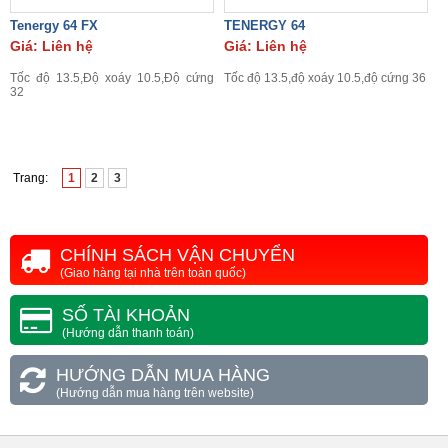
Tenergy 64 FX
TENERGY 64
Giá: Liên hệ
Giá: Liên hệ
Tốc độ 13.5,Độ xoáy 10.5,Độ cứng
Tốc độ 13.5,độ xoáy 10.5,độ cứng 36
32
Trang:
1
2
3
CHÍNH SÁCH VẬN CHUYỂN
(Giao hàng tại nhà trên toàn quốc)
SỐ TÀI KHOẢN
(Hướng dẫn thanh toán)
HƯỚNG DẪN MUA HÀNG
(Hướng dẫn mua hàng trên website)