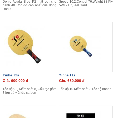
Donic Acuda Blue P2 mặt vợt cho
Speed 10.2,Control 76,Weight 88,Ply
banh 40+ tốc độ cao nhất của dòng
5W+2AC,Feel Hard
Donic
Yinhe T2s
Yinhe T1s
Giá: 600.000 đ
Giá: 680.000 đ
Tốc độ 9+, Kiểm soát 8, Cấu tạo gồm
Tốc độ 10 Kiểm soát 7 Tốc độ nhanh
3 lớp gỗ + 2 lớp carbon