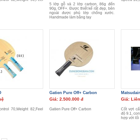
5 lớp gỗ và 2 lớp carbon, 86g đến
90g, OFF+. Được thiết kế rất đẹp, bên
ngoài được phủ lớp chống xước.
Handmade làm bằng tay
O
Gatien Pure Off+ Carbon
Matsudair
hệ
Giá: 2.500.000 đ
Giá: Liê
ntrol 70,Weight 82,Feel
Gatien Pure Off+ Carbon
Cốt vợt cấ
độ 9.1, con
hợp với lố