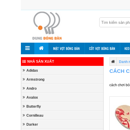
MẶT VỢT BÓNG BÀN
CỐT VỢT BÓNG BÀN
KEO
NHÀ SẢN XUẤT
Danh 
CÁCH C
Adidas
Armstrong
cách chơi bó
Andro
Avalox
Butterfly
Cornilleau
Darker