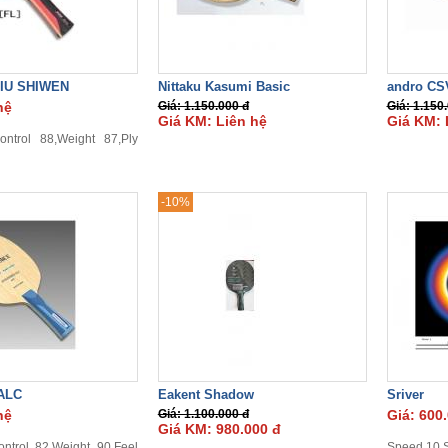
IU SHIWEN
Nittaku Kasumi Basic
andro CS
hệ
Giá: 1.150.000 đ
Giá: 1.150
Giá KM: Liên hệ
Giá KM: 
ntrol 88,Weight 87,Ply
-10%
 ALC
Eakent Shadow
Sriver
hệ
Giá: 1.100.000 đ
Giá: 600
Giá KM: 980.000 đ
ntrol 82,Weight 90,Feel
Speed 10,S