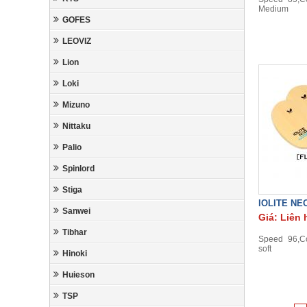
Medium
GOFES
LEOVIZ
Lion
Loki
Mizuno
Nittaku
Palio
Spinlord
Stiga
IOLITE NE
Sanwei
Giá: Liên 
Tibhar
Speed 96,Co
soft
Hinoki
Huieson
TSP