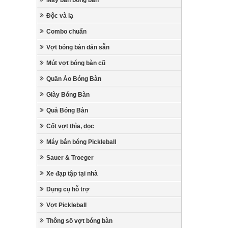
Máy bắn bóng bàn
Độc và lạ
Combo chuẩn
Vợt bóng bàn dán sẵn
Mút vợt bóng bàn cũ
Quần Áo Bóng Bàn
Giày Bóng Bàn
Quả Bóng Bàn
Cốt vợt thìa, dọc
Máy bắn bóng Pickleball
Sauer & Troeger
Xe đạp tập tại nhà
Dụng cụ hỗ trợ
Vợt Pickleball
Thông số vợt bóng bàn