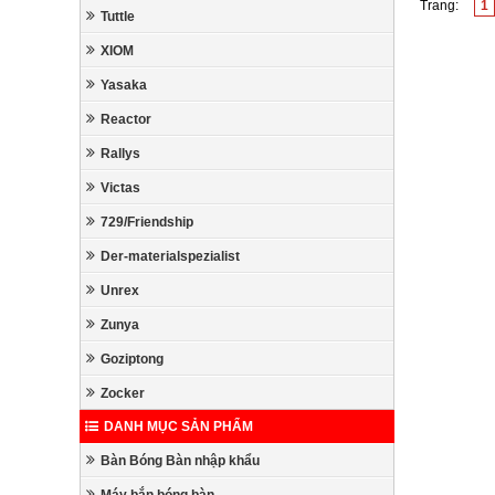
Trang:
1
Tuttle
XIOM
Yasaka
Reactor
Rallys
Victas
729/Friendship
Der-materialspezialist
Unrex
Zunya
Goziptong
Zocker
DANH MỤC SẢN PHẨM
Bàn Bóng Bàn nhập khẩu