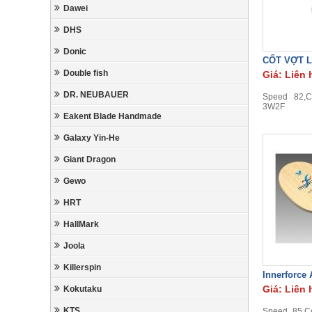
Dawei
DHS
Donic
CỐT VỢT L
Double fish
Giá: Liên 
DR. NEUBAUER
Speed 82,Co
3W2F
Eakent Blade Handmade
Galaxy Yin-He
Giant Dragon
Gewo
HRT
HallMark
Joola
Killerspin
Innerforce
Giá: Liên 
Kokutaku
KTS
Speed 85,Co