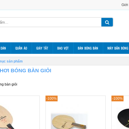
Giới
 DÁN
QUẦN ÁO
GIÀY TẤT
BAO VỢT
BÀN BÓNG BÀN
MÁY BẮN BÓNG
mục sản phẩm
HƠI BÓNG BÀN GIỎI
ng bàn giỏi
-100%
-100%