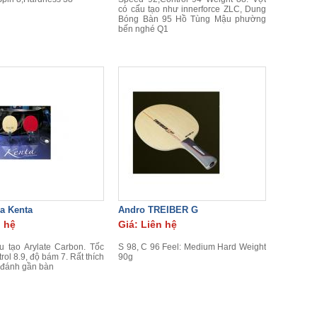
có cấu tạo như innerforce ZLC, Dung
Bóng Bàn 95 Hồ Tùng Mậu phường
bến nghé Q1
a Kenta
Andro TREIBER G
n hệ
Giá: Liên hệ
u tạo Arylate Carbon. Tốc
S 98, C 96 Feel: Medium Hard Weight
trol 8.9, độ bám 7. Rất thích
90g
i đánh gần bàn