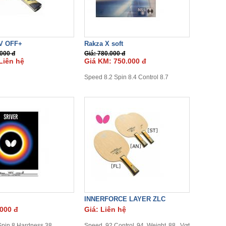
V OFF+
Rakza X soft
.000 đ
Giá: 780.000 đ
Liên hệ
Giá KM: 750.000 đ
Speed 8.2 Spin 8.4 Control 8.7
INNERFORCE LAYER ZLC
.000 đ
Giá: Liên hệ
pin 8,Hardness 38
Speed 92,Control 94 Weight 88. Vợt