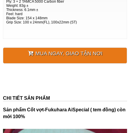
Ply: 3 + 2 TAMCA 5000 Carbon fiber
Weight: 83g ±
Thickness: 6.1mm ±
Feel: hard
Blade Size: 154 x 148mm
Grip Size: 100 x 24mm(FL), 100x22mm (ST)
MUA NGAY, GIAO TẬN NƠI
CHI TIẾT SẢN PHẨM
Sản phẩm
Cốt vợt-Fukuhara AiSpecial ( tem đồng) còn
mới 100%