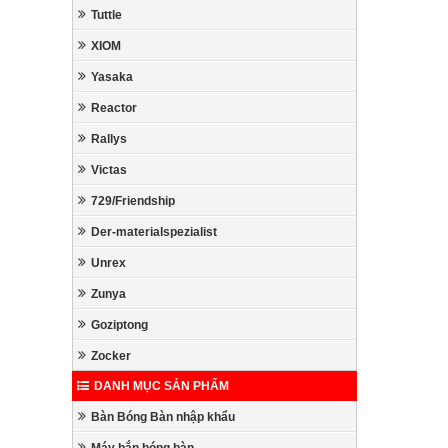
Tuttle
XIOM
Yasaka
Reactor
Rallys
Victas
729/Friendship
Der-materialspezialist
Unrex
Zunya
Goziptong
Zocker
DANH MỤC SẢN PHẨM
Bàn Bóng Bàn nhập khẩu