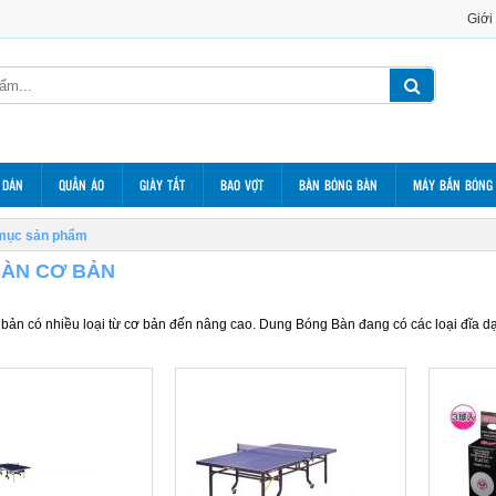
Giới
 DÁN
QUẦN ÁO
GIÀY TẤT
BAO VỢT
BÀN BÓNG BÀN
MÁY BẮN BÓNG
mục sản phẩm
ÀN CƠ BẢN
bản có nhiều loại từ cơ bản đến nâng cao. Dung Bóng Bàn đang có các loại đĩa d