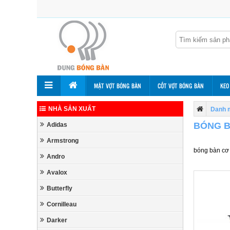
MẶT VỢT BÓNG BÀN
CỐT VỢT BÓNG BÀN
KEO
NHÀ SẢN XUẤT
Danh 
BÓNG B
Adidas
Armstrong
bóng bàn cơ 
Andro
Avalox
Butterfly
Cornilleau
Darker