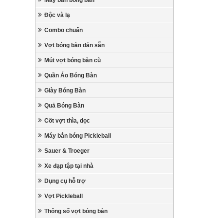
Máy bắn bóng bàn
Độc và lạ
Combo chuẩn
Vợt bóng bàn dán sẵn
Mút vợt bóng bàn cũ
Quần Áo Bóng Bàn
Giày Bóng Bàn
Quả Bóng Bàn
Cốt vợt thìa, dọc
Máy bắn bóng Pickleball
Sauer & Troeger
Xe đạp tập tại nhà
Dụng cụ hỗ trợ
Vợt Pickleball
Thông số vợt bóng bàn