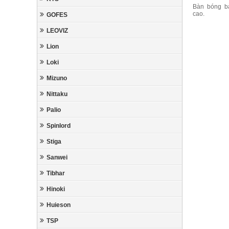
Bàn bóng b
cao.
GOFES
LEOVIZ
Lion
Loki
Mizuno
Nittaku
Palio
Spinlord
Stiga
Sanwei
Tibhar
Hinoki
Huieson
TSP