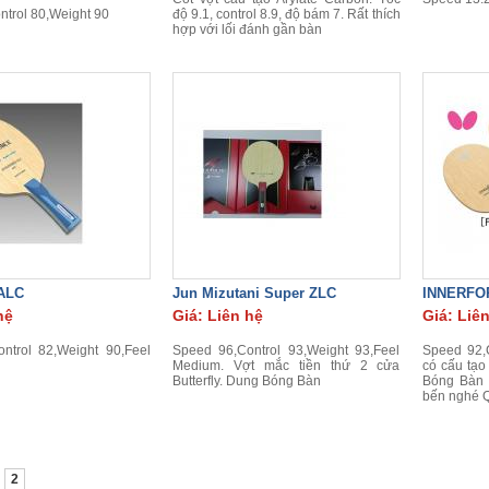
trol 80,Weight 90
độ 9.1, control 8.9, độ bám 7. Rất thích
hợp với lối đánh gần bàn
 ALC
Jun Mizutani Super ZLC
INNERFO
hệ
Giá: Liên hệ
Giá: Liê
ntrol 82,Weight 90,Feel
Speed 96,Control 93,Weight 93,Feel
Speed 92,C
Medium. Vợt mắc tiền thứ 2 cửa
có cấu tạo
Butterfly. Dung Bóng Bàn
Bóng Bàn
bến nghé 
2