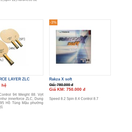
-3%
RCE LAYER ZLC
Rakza X soft
n hệ
Giá: 780.000 đ
Giá KM: 750.000 đ
ontrol 94 Weight 88. Vợt
 như innerforce ZLC, Dung
Speed 8.2 Spin 8.4 Control 8.7
 95 Hồ Tùng Mậu phường
Q1