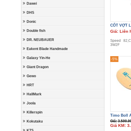
Dawei
DHS
Donic
CỐT VỢT L
Double fish
Giá: Liên 
DR. NEUBAUER
Speed 82,Co
3W2F
Eakent Blade Handmade
Galaxy Yin-He
-5%
Giant Dragon
Gewo
HRT
HallMark
Joola
Killerspin
Timo Boll 
Giá: 3.500.0
Kokutaku
Giá KM: 3
KTS