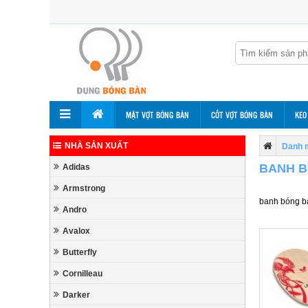
MẶT VỢT BÓNG BÀN
CỐT VỢT BÓNG BÀN
KEO
NHÀ SẢN XUẤT
Danh 
BANH B
Adidas
Armstrong
banh bóng bà
Andro
Avalox
Butterfly
Cornilleau
Darker