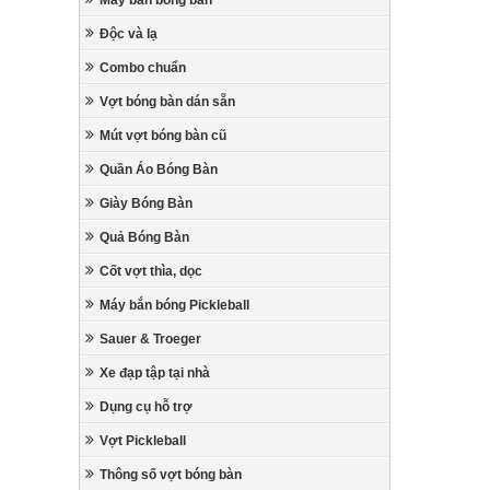
Máy bắn bóng bàn
Độc và lạ
Combo chuẩn
Vợt bóng bàn dán sẵn
Mút vợt bóng bàn cũ
Quần Áo Bóng Bàn
Giày Bóng Bàn
Quả Bóng Bàn
Cốt vợt thìa, dọc
Máy bắn bóng Pickleball
Sauer & Troeger
Xe đạp tập tại nhà
Dụng cụ hỗ trợ
Vợt Pickleball
Thông số vợt bóng bàn