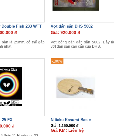
 Double Fish 233 WTT
Vợt dán sẳn DHS 5002
800.000 đ
Giá: 920.000 đ
 bàn là 25mm, có thể gập
Vợt bóng bàn dán sẳn 5002, Đây là
nh nhất
vợt dán sẳn cao cấp của DHS.
-100%
 25 FX
Nittaku Kasumi Basic
0.000 đ
Giá: 1.150.000 đ
Giá KM: Liên hệ
5,Spin 11,Hardness 32