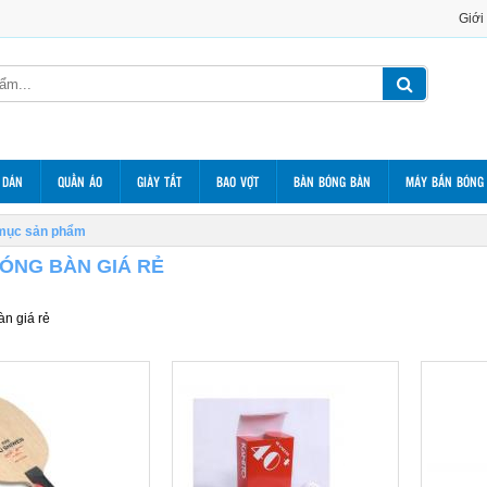
Giới
 DÁN
QUẦN ÁO
GIÀY TẤT
BAO VỢT
BÀN BÓNG BÀN
MÁY BẮN BÓNG
mục sản phẩm
ÓNG BÀN GIÁ RẺ
n giá rẻ