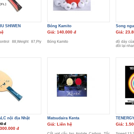
IU SHIWEN
Bóng Kamito
Song ngư
hệ
Giá: 140.000 đ
Giá: 23.
ntrol 88,Weight 87,Ply
Bóng Kamito
độ dày của
đôi lại nha
ALC nội địa Nhật
Matsudaira Kenta
TENERGY
00 đ
Giá: Liên hệ
Giá: 1.50
.300.000 đ
Cốt vợt cấu tạo Arylate Carbon. Tốc
Speed 13.2