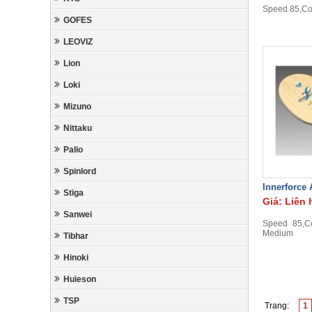
Speed 85,Con
GOFES
LEOVIZ
Lion
Loki
Mizuno
Nittaku
Palio
Spinlord
Innerforce
Stiga
Giá: Liên 
Sanwei
Speed 85,Co
Medium
Tibhar
Hinoki
Huieson
TSP
Trang:
1