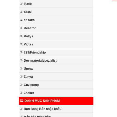
Tuttle
XIOM
Yasaka
Reactor
Rallys
Victas
729/Friendship
Der-materialspezialist
Unrex
Zunya
Goziptong
Zocker
DANH MỤC SẢN PHẨM
Bàn Bóng Bàn nhập khẩu