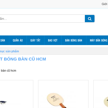
Giới
 DÁN
QUẦN ÁO
GIÀY TẤT
BAO VỢT
BÀN BÓNG BÀN
MÁY BẮN BÓNG
mục sản phẩm
T BÓNG BÀN CŨ HCM
g bàn cũ hcm