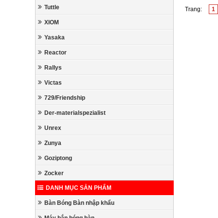
Tuttle
Trang:
1
XIOM
Yasaka
Reactor
Rallys
Victas
729/Friendship
Der-materialspezialist
Unrex
Zunya
Goziptong
Zocker
DANH MỤC SẢN PHẨM
Bàn Bóng Bàn nhập khẩu