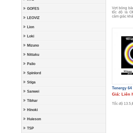
Vợt bóng bàn
GOFES
tốc độ là O
cảm giác khá 
LEOVIZ
Lion
Loki
Mizuno
Nittaku
Palio
Spinlord
Stiga
Tenergy 64
Sanwei
Giá: Liên 
Tibhar
Tốc độ 13.5,
Hinoki
Huieson
TSP