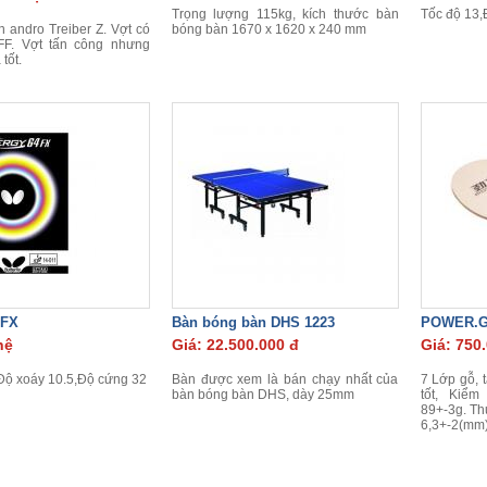
Trọng lượng 115kg, kích thước bàn
Tốc độ 13,
 andro Treiber Z. Vợt có
bóng bàn 1670 x 1620 x 240 mm
FF. Vợt tấn công nhưng
tốt.
 FX
Bàn bóng bàn DHS 1223
POWER.G
hệ
Giá: 22.500.000 đ
Giá: 750
Độ xoáy 10.5,Độ cứng 32
Bàn được xem là bán chạy nhất của
7 Lớp gỗ, 
bàn bóng bàn DHS, dày 25mm
tốt, Kiểm
89+-3g. Th
6,3+-2(mm)