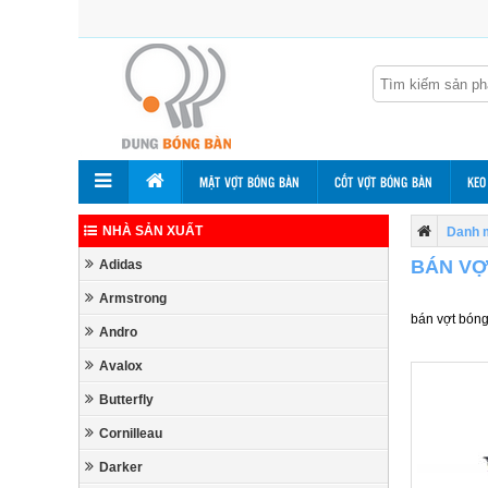
MẶT VỢT BÓNG BÀN
CỐT VỢT BÓNG BÀN
KEO
NHÀ SẢN XUẤT
Danh 
BÁN VỢ
Adidas
Armstrong
bán vợt bón
Andro
Avalox
Butterfly
Cornilleau
Darker