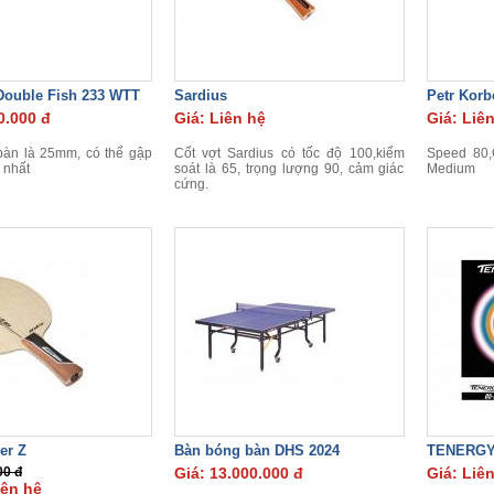
ouble Fish 233 WTT
Sardius
Petr Korb
0.000 đ
Giá: Liên hệ
Giá: Liê
bàn là 25mm, có thể gập
Cốt vợt Sardius có tốc độ 100,kiểm
Speed 80,C
 nhất
soát là 65, trọng lượng 90, cảm giác
Medium
cứng.
er Z
Bàn bóng bàn DHS 2024
TENERGY
00 đ
Giá: 13.000.000 đ
Giá: Liê
iên hệ