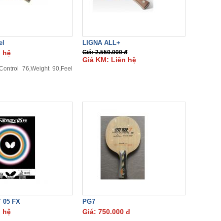
el
LIGNA ALL+
n hệ
Giá: 2.550.000 đ
Giá KM: Liên hệ
ontrol 76,Weight 90,Feel
 05 FX
PG7
n hệ
Giá: 750.000 đ