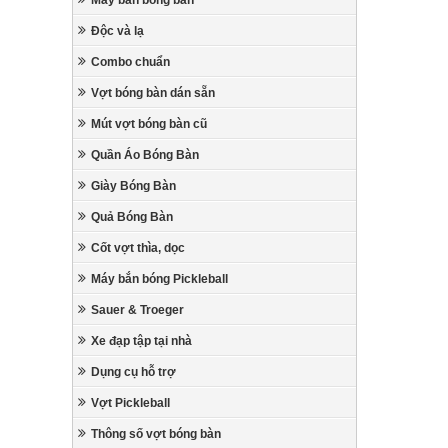
Máy bắn bóng bàn
Độc và lạ
Combo chuẩn
Vợt bóng bàn dán sẵn
Mút vợt bóng bàn cũ
Quần Áo Bóng Bàn
Giày Bóng Bàn
Quả Bóng Bàn
Cốt vợt thìa, dọc
Máy bắn bóng Pickleball
Sauer & Troeger
Xe đạp tập tại nhà
Dụng cụ hỗ trợ
Vợt Pickleball
Thông số vợt bóng bàn