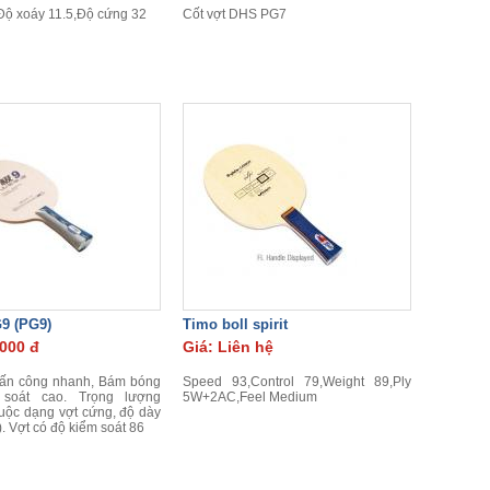
Độ xoáy 11.5,Độ cứng 32
Cốt vợt DHS PG7
9 (PG9)
Timo boll spirit
.000 đ
Giá: Liên hệ
tấn công nhanh, Bám bóng
Speed 93,Control 79,Weight 89,Ply
 soát cao. Trọng lượng
5W+2AC,Feel Medium
uộc dạng vợt cứng, độ dày
. Vợt có độ kiểm soát 86