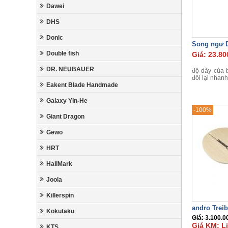
Dawei
DHS
Donic
Song ngư D
Double fish
Giá: 23.80
DR. NEUBAUER
độ dày của 
đôi lại nhanh
Eakent Blade Handmade
Galaxy Yin-He
-100%
Giant Dragon
Gewo
HRT
HallMark
Joola
Killerspin
andro Treib
Kokutaku
Giá: 3.100.0
Giá KM: L
KTS