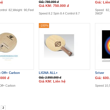
hệ
Giá: 780.000 đ
Giá: Liê
Giá KM: 750.000 đ
ntrol 82,Weight 90,Feel
Speed 82,
Speed 8.2 Spin 8.4 Control 8.7
3W2F
-100%
e Off+ Carbon
LIGNA ALL+
Sriver
.000 đ
Giá: 2.550.000 đ
Giá: 600
Giá KM: Liên hệ
Off+ Carbon
Speed 10,S
2