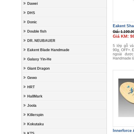
Dawei
DHS
Donic
Eakent Sh
Double fish
Giá: 1.100.0
Giá KM: 9
DR. NEUBAUER
5 lớp gỗ và
Eakent Blade Handmade
90g, OFF+. Đ
ngoài được
Handmade là
Galaxy Yin-He
Giant Dragon
Gewo
HRT
HallMark
Joola
Killerspin
Kokutaku
Innerforce
KTS