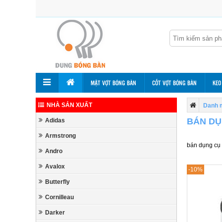
MẶT VỢT BÓNG BÀN
CỐT VỢT BÓNG BÀN
KEO
NHÀ SẢN XUẤT
Danh 
BÁN DỤ
Adidas
Armstrong
bán dụng cụ
Andro
Avalox
-10%
Butterfly
Cornilleau
Darker