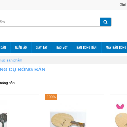
Giới
 DÁN
QUẦN ÁO
GIÀY TẤT
BAO VỢT
BÀN BÓNG BÀN
MÁY BẮN BÓNG
mục sản phẩm
NG CỤ BÓNG BÀN
 bóng bàn
-100%