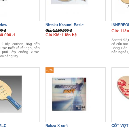
adow
Nittaku Kasumi Basic
INNERFO
00 đ
Giá: 1.150.000 đ
Giá: Liê
80.000 đ
Giá KM: Liên hệ
Speed 92,C
 2 lớp carbon, 86g đến
có cấu tạo
ược thiết kế rất đẹp, bên
Bóng Bàn
 phủ lớp chống xước.
bến nghé 
m bằng tay
-3%
 ALC
Rakza X soft
CỐT VỢT