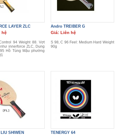
RCE LAYER ZLC
Andro TREIBER G
n hệ
Giá: Liên hệ
ontrol 94 Weight 88. Vợt
S 98, C 96 Feel: Medium Hard Weight
 như innerforce ZLC, Dung
90g
 95 Hồ Tùng Mậu phường
Q1
 LIU SHIWEN
TENERGY 64