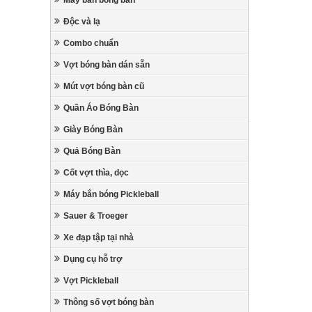
Máy bắn bóng bàn
Độc và lạ
Combo chuẩn
Vợt bóng bàn dán sẵn
Mút vợt bóng bàn cũ
Quần Áo Bóng Bàn
Giày Bóng Bàn
Quả Bóng Bàn
Cốt vợt thìa, dọc
Máy bắn bóng Pickleball
Sauer & Troeger
Xe đạp tập tại nhà
Dụng cụ hỗ trợ
Vợt Pickleball
Thông số vợt bóng bàn