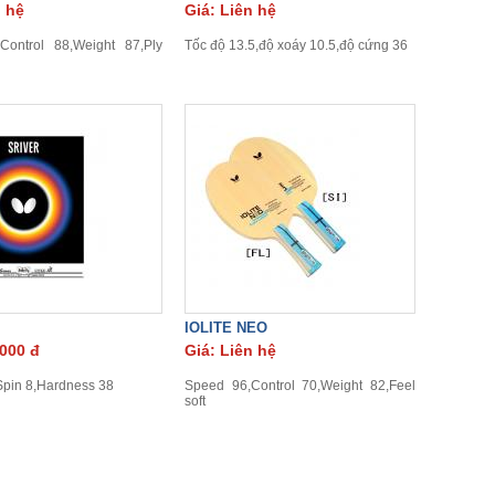
n hệ
Giá: Liên hệ
Control 88,Weight 87,Ply
Tốc độ 13.5,độ xoáy 10.5,độ cứng 36
IOLITE NEO
.000 đ
Giá: Liên hệ
pin 8,Hardness 38
Speed 96,Control 70,Weight 82,Feel
soft