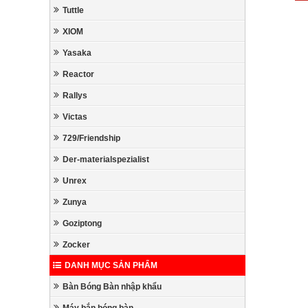
Tuttle
XIOM
Yasaka
Reactor
Rallys
Victas
729/Friendship
Der-materialspezialist
Unrex
Zunya
Goziptong
Zocker
DANH MỤC SẢN PHẨM
Bàn Bóng Bàn nhập khẩu