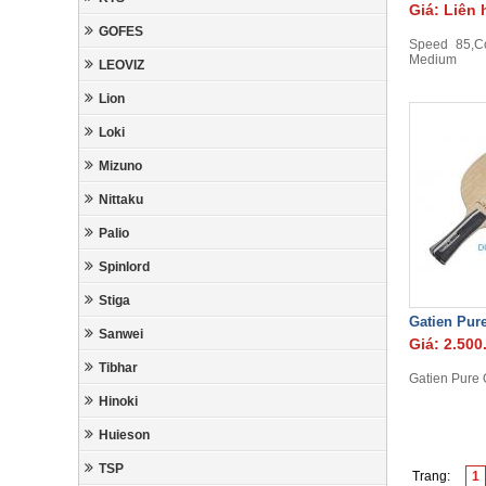
Giá: Liên 
GOFES
Speed 85,Co
Medium
LEOVIZ
Lion
Loki
Mizuno
Nittaku
Palio
Spinlord
Stiga
Gatien Pur
Sanwei
Giá: 2.500
Tibhar
Gatien Pure 
Hinoki
Huieson
TSP
Trang:
1