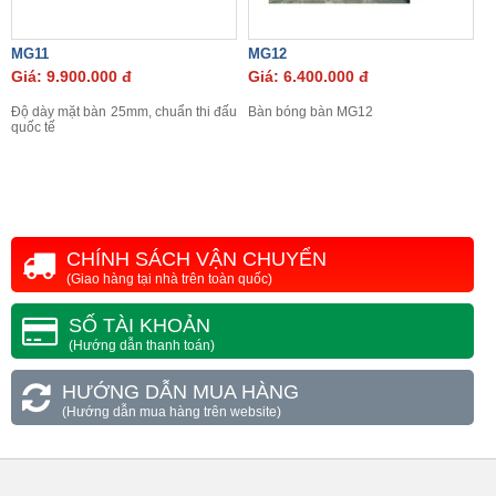
MG11
MG12
Giá: 9.900.000 đ
Giá: 6.400.000 đ
Độ dày mặt bàn 25mm, chuẩn thi đấu
Bàn bóng bàn MG12
quốc tế
CHÍNH SÁCH VẬN CHUYỂN
(Giao hàng tại nhà trên toàn quốc)
SỐ TÀI KHOẢN
(Hướng dẫn thanh toán)
HƯỚNG DẪN MUA HÀNG
(Hướng dẫn mua hàng trên website)