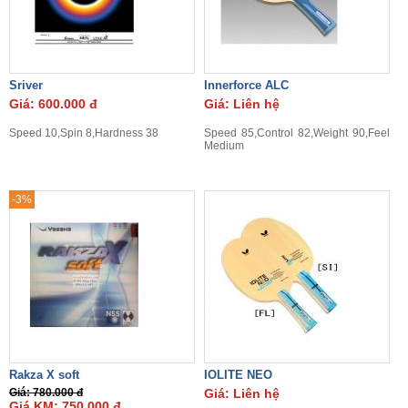
Sriver
Innerforce ALC
Giá: 600.000 đ
Giá: Liên hệ
Speed 10,Spin 8,Hardness 38
Speed 85,Control 82,Weight 90,Feel
Medium
-3%
Rakza X soft
IOLITE NEO
Giá: 780.000 đ
Giá: Liên hệ
Giá KM: 750.000 đ