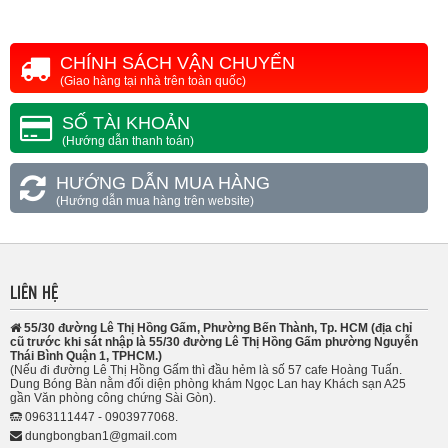
CHÍNH SÁCH VẬN CHUYỂN
(Giao hàng tại nhà trên toàn quốc)
SỐ TÀI KHOẢN
(Hướng dẫn thanh toán)
HƯỚNG DẪN MUA HÀNG
(Hướng dẫn mua hàng trên website)
LIÊN HỆ
55/30 đường Lê Thị Hồng Gấm, Phường Bến Thành, Tp. HCM (địa chỉ
cũ trước khi sát nhập là 55/30 đường Lê Thị Hồng Gấm phường Nguyễn
Thái Bình Quận 1, TPHCM.)
(Nếu đi đường Lê Thị Hồng Gấm thì đầu hẻm là số 57 cafe Hoàng Tuấn.
Dung Bóng Bàn nằm đối diện phòng khám Ngọc Lan hay Khách sạn A25
gần Văn phòng công chứng Sài Gòn).
0963111447 - 0903977068.
dungbongban1@gmail.com