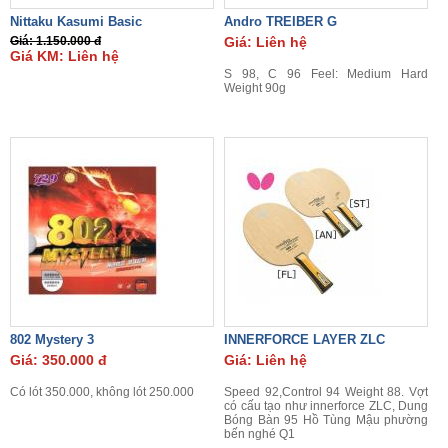
Nittaku Kasumi Basic
Andro TREIBER G
Giá: 1.150.000 đ
Giá: Liên hệ
Giá KM: Liên hệ
S 98, C 96 Feel: Medium Hard
Weight 90g
802 Mystery 3
INNERFORCE LAYER ZLC
Giá: 350.000 đ
Giá: Liên hệ
Có lót 350.000, không lót 250.000
Speed 92,Control 94 Weight 88. Vợt
có cấu tạo như innerforce ZLC, Dung
Bóng Bàn 95 Hồ Tùng Mậu phường
bến nghé Q1