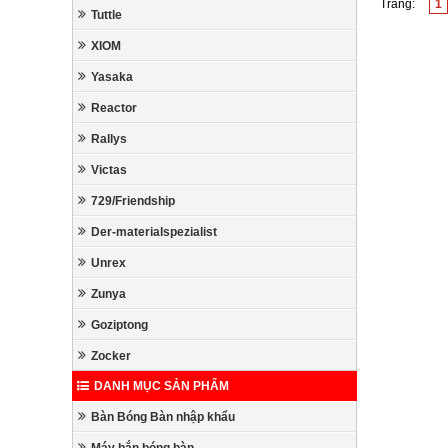
Trang:
1
Tuttle
XIOM
Yasaka
Reactor
Rallys
Victas
729/Friendship
Der-materialspezialist
Unrex
Zunya
Goziptong
Zocker
DANH MỤC SẢN PHẨM
Bàn Bóng Bàn nhập khẩu