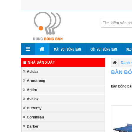
MẶT VỢT BÓNG BÀN
CỐT VỢT BÓNG BÀN
KEO
NHÀ SẢN XUẤT
Danh 
BÀN BÓ
Adidas
Armstrong
bàn bóng bàn
Andro
Avalox
Butterfly
Cornilleau
Darker