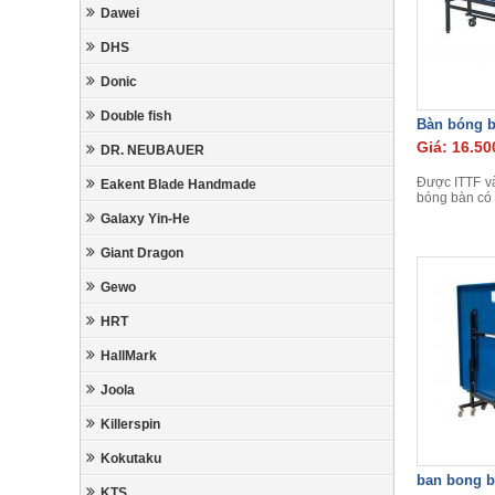
Dawei
DHS
Donic
Double fish
Bàn bóng 
Giá: 16.50
DR. NEUBAUER
Được ITTF v
Eakent Blade Handmade
bóng bàn có 
Galaxy Yin-He
Giant Dragon
Gewo
HRT
HallMark
Joola
Killerspin
Kokutaku
ban bong b
KTS