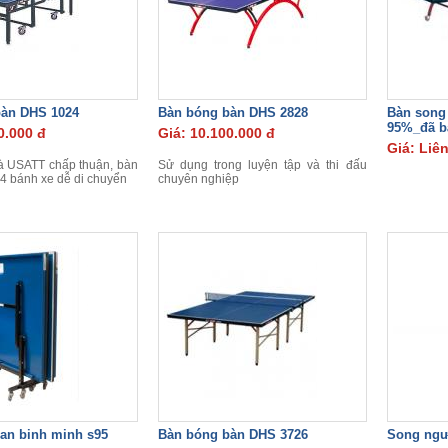
bàn DHS 1024
Bàn bóng bàn DHS 2828
Bàn song
95%_đã b
0.000 đ
Giá: 10.100.000 đ
Giá: Liê
à USATT chấp thuận, bàn
Sử dụng trong luyện tập và thi đấu
4 bánh xe dễ di chuyển
chuyên nghiệp
an binh minh s95
Bàn bóng bàn DHS 3726
Song ngư