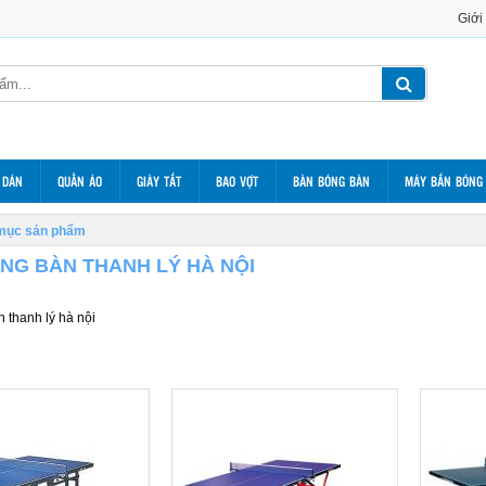
Giới
 DÁN
QUẦN ÁO
GIÀY TẤT
BAO VỢT
BÀN BÓNG BÀN
MÁY BẮN BÓNG
mục sản phẩm
NG BÀN THANH LÝ HÀ NỘI
 thanh lý hà nội