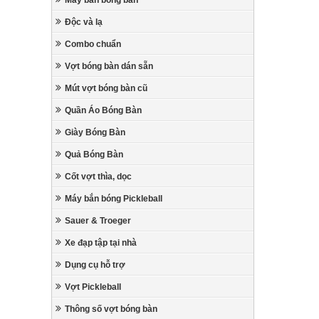
Máy bắn bóng bàn
Độc và lạ
Combo chuẩn
Vợt bóng bàn dán sẵn
Mút vợt bóng bàn cũ
Quần Áo Bóng Bàn
Giày Bóng Bàn
Quả Bóng Bàn
Cốt vợt thìa, dọc
Máy bắn bóng Pickleball
Sauer & Troeger
Xe đạp tập tại nhà
Dụng cụ hỗ trợ
Vợt Pickleball
Thông số vợt bóng bàn