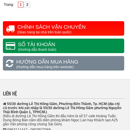
Trang:
1
2
CHÍNH SÁCH VẬN CHUYỂN
(Giao hàng tại nhà trên toàn quốc)
SỐ TÀI KHOẢN
(Hướng dẫn thanh toán)
HƯỚNG DẪN MUA HÀNG
(Hướng dẫn mua hàng trên website)
LIÊN HỆ
55/30 đường Lê Thị Hồng Gấm, Phường Bến Thành, Tp. HCM (địa chỉ
cũ trước khi sát nhập là 55/30 đường Lê Thị Hồng Gấm phường Nguyễn
Thái Bình Quận 1, TPHCM.)
(Nếu đi đường Lê Thị Hồng Gấm thì đầu hẻm là số 57 cafe Hoàng Tuấn.
Dung Bóng Bàn nằm đối diện phòng khám Ngọc Lan hay Khách sạn A25
gần Văn phòng công chứng Sài Gòn).
0963111447 - 0903977068.