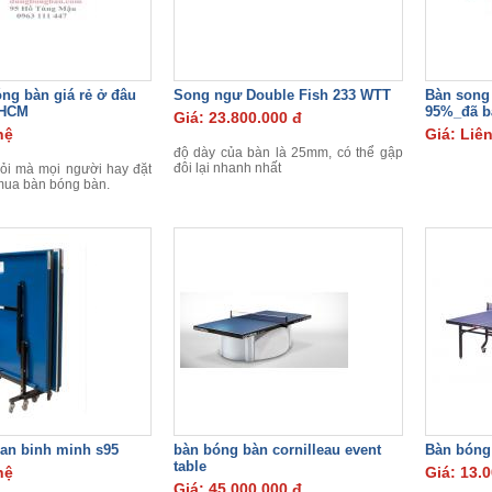
ng bàn giá rẻ ở đâu
Song ngư Double Fish 233 WTT
Bàn song
PHCM
95%_đã b
Giá: 23.800.000 đ
hệ
Giá: Liê
độ dày của bàn là 25mm, có thể gập
đôi lại nhanh nhất
hỏi mà mọi người hay đặt
 mua bàn bóng bàn.
an binh minh s95
bàn bóng bàn cornilleau event
Bàn bóng
table
hệ
Giá: 13.
Giá: 45.000.000 đ