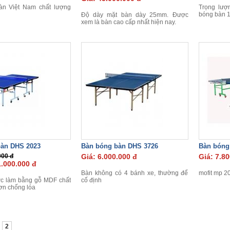
àn Việt Nam chất lượng
Trọng lượ
bóng bàn 
Độ dày mặt bàn dày 25mm. Được
xem là bàn cao cấp nhất hiện nay.
bàn DHS 2023
Bàn bóng bàn DHS 3726
Bàn bóng
000 đ
Giá: 6.000.000 đ
Giá: 7.80
.000.000 đ
Bàn không có 4 bánh xe, thường để
mofit mp 2
c làm bằng gỗ MDF chất
cố định
ơn chống lóa
2