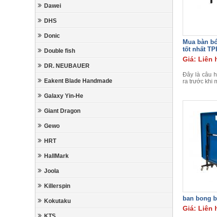
Dawei
DHS
Donic
Mua bàn bó
tốt nhất T
Double fish
Giá: Liên 
DR. NEUBAUER
Đây là câu 
Eakent Blade Handmade
ra trước khi
Galaxy Yin-He
Giant Dragon
Gewo
HRT
HallMark
Joola
Killerspin
ban bong b
Kokutaku
Giá: Liên 
KTS