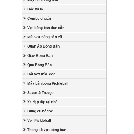
Máy bắn bóng bàn
Độc và lạ
Combo chuẩn
Vợt bóng bàn dán sẵn
Mút vợt bóng bàn cũ
Quần Áo Bóng Bàn
Giày Bóng Bàn
Quả Bóng Bàn
Cốt vợt thìa, dọc
Máy bắn bóng Pickleball
Sauer & Troeger
Xe đạp tập tại nhà
Dụng cụ hỗ trợ
Vợt Pickleball
Thông số vợt bóng bàn