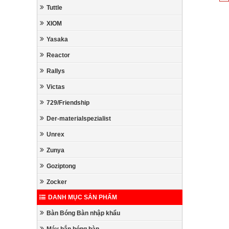
Tuttle
XIOM
Yasaka
Reactor
Rallys
Victas
729/Friendship
Der-materialspezialist
Unrex
Zunya
Goziptong
Zocker
DANH MỤC SẢN PHẨM
Bàn Bóng Bàn nhập khẩu