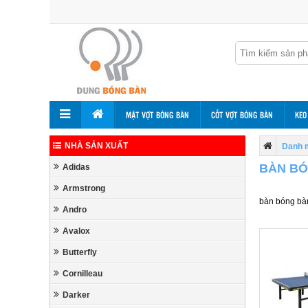
MẶT VỢT BÓNG BÀN
CỐT VỢT BÓNG BÀN
KEO
NHÀ SẢN XUẤT
Danh 
BÀN BÓ
Adidas
Armstrong
bàn bóng bà
Andro
Avalox
Butterfly
Cornilleau
Darker