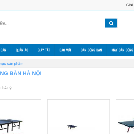
Giới
 DÁN
QUẦN ÁO
GIÀY TẤT
BAO VỢT
BÀN BÓNG BÀN
MÁY BẮN BÓNG
mục sản phẩm
NG BÀN HÀ NỘI
n hà nội