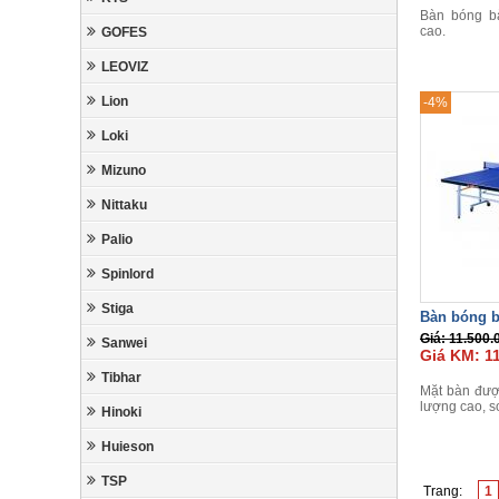
Bàn bóng b
cao.
GOFES
LEOVIZ
Lion
-4%
Loki
Mizuno
Nittaku
Palio
Spinlord
Stiga
Bàn bóng 
Giá: 11.500.
Sanwei
Giá KM: 11
Tibhar
Mặt bàn đượ
lượng cao, s
Hinoki
Huieson
TSP
Trang:
1