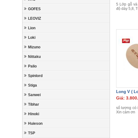
5 Lớp gỗ và 
độ dày 5,8, 
GOFES
LEOVIZ
Lion
Loki
Mizuno
Nittaku
Palio
Spinlord
Stiga
Long V ( Lo
Sanwei
Giá: 3.800
Tibhar
số lượng có í
Xin cám ơn
Hinoki
Huieson
TSP