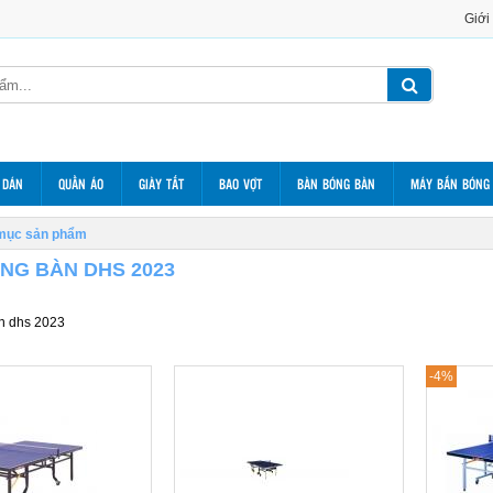
Giới
 DÁN
QUẦN ÁO
GIÀY TẤT
BAO VỢT
BÀN BÓNG BÀN
MÁY BẮN BÓNG
mục sản phẩm
NG BÀN DHS 2023
n dhs 2023
-4%