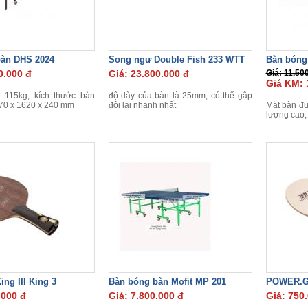
bàn DHS 2024
Song ngư Double Fish 233 WTT
Bàn bóng
0.000 đ
Giá: 23.800.000 đ
Giá: 11.50
Giá KM: 
 115kg, kích thước bàn
độ dày của bàn là 25mm, có thể gập
70 x 1620 x 240 mm
đôi lại nhanh nhất
Mặt bàn đ
lượng cao,
ing III King 3
Bàn bóng bàn Mofit MP 201
POWER.G
.000 đ
Giá: 7.800.000 đ
Giá: 750