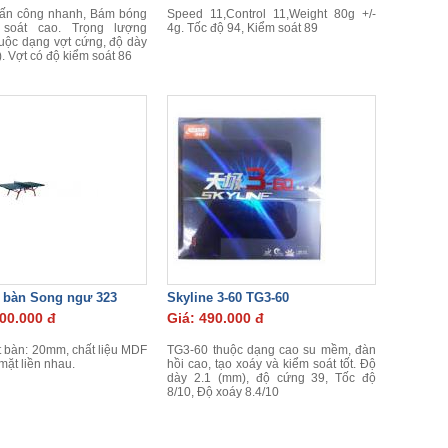
tấn công nhanh, Bám bóng
Speed 11,Control 11,Weight 80g +/-
 soát cao. Trọng lượng
4g. Tốc độ 94, Kiểm soát 89
uộc dạng vợt cứng, độ dày
. Vợt có độ kiểm soát 86
 bàn Song ngư 323
Skyline 3-60 TG3-60
800.000 đ
Giá: 490.000 đ
 bàn: 20mm, chất liệu MDF
TG3-60 thuộc dạng cao su mềm, đàn
mặt liền nhau.
hồi cao, tạo xoáy và kiểm soát tốt. Độ
dày 2.1 (mm), độ cứng 39, Tốc độ
8/10, Độ xoáy 8.4/10