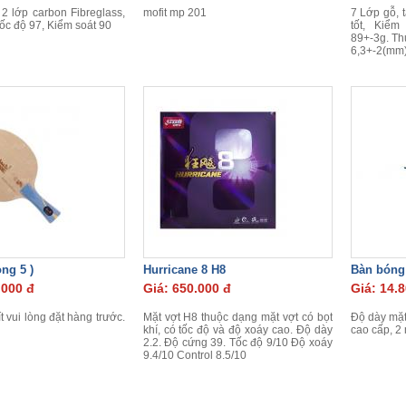
2 lớp carbon Fibreglass,
mofit mp 201
7 Lớp gỗ, 
Tốc độ 97, Kiểm soát 90
tốt, Kiểm
89+-3g. Th
6,3+-2(mm)
ng 5 )
Hurricane 8 H8
Bàn bóng
.000 đ
Giá: 650.000 đ
Giá: 14.
t vui lòng đặt hàng trước.
Mặt vợt H8 thuộc dạng mặt vợt có bọt
Độ dày mặt
khí, có tốc độ và độ xoáy cao. Độ dày
cao cấp, 2 
2.2. Độ cứng 39. Tốc độ 9/10 Độ xoáy
9.4/10 Control 8.5/10