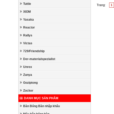
Tuttle
Trang:
1
XIOM
Yasaka
Reactor
Rallys
Victas
729/Friendship
Der-materialspezialist
Unrex
Zunya
Goziptong
Zocker
DANH MỤC SẢN PHẨM
Bàn Bóng Bàn nhập khẩu