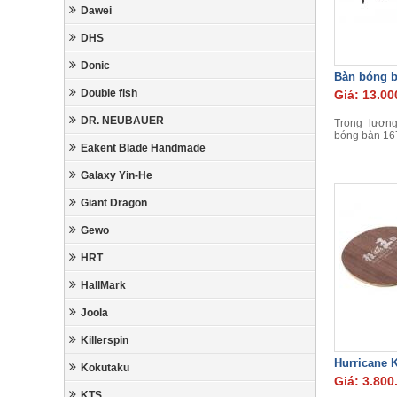
Dawei
DHS
Donic
Bàn bóng 
Double fish
Giá: 13.00
DR. NEUBAUER
Trọng lượng
bóng bàn 16
Eakent Blade Handmade
Galaxy Yin-He
Giant Dragon
Gewo
HRT
HallMark
Joola
Killerspin
Hurricane K
Kokutaku
Giá: 3.800
KTS