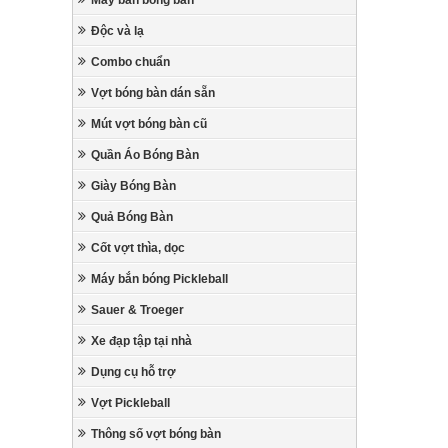
Máy bắn bóng bàn
Độc và lạ
Combo chuẩn
Vợt bóng bàn dán sẵn
Mút vợt bóng bàn cũ
Quần Áo Bóng Bàn
Giày Bóng Bàn
Quả Bóng Bàn
Cốt vợt thìa, dọc
Máy bắn bóng Pickleball
Sauer & Troeger
Xe đạp tập tại nhà
Dụng cụ hỗ trợ
Vợt Pickleball
Thông số vợt bóng bàn