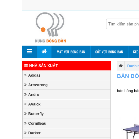
MẶT VỢT BÓNG BÀN
CỐT VỢT BÓNG BÀN
KEO
NHÀ SẢN XUẤT
Danh 
BÀN BÓ
Adidas
Armstrong
bàn bóng bà
Andro
Avalox
Butterfly
Cornilleau
Darker