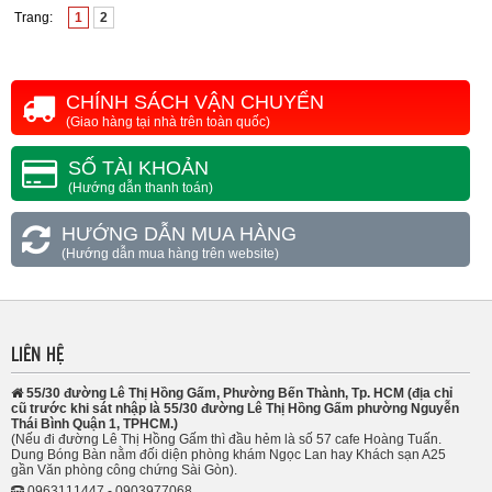
Trang:
1
2
CHÍNH SÁCH VẬN CHUYỂN
(Giao hàng tại nhà trên toàn quốc)
SỐ TÀI KHOẢN
(Hướng dẫn thanh toán)
HƯỚNG DẪN MUA HÀNG
(Hướng dẫn mua hàng trên website)
LIÊN HỆ
55/30 đường Lê Thị Hồng Gấm, Phường Bến Thành, Tp. HCM (địa chỉ
cũ trước khi sát nhập là 55/30 đường Lê Thị Hồng Gấm phường Nguyễn
Thái Bình Quận 1, TPHCM.)
(Nếu đi đường Lê Thị Hồng Gấm thì đầu hẻm là số 57 cafe Hoàng Tuấn.
Dung Bóng Bàn nằm đối diện phòng khám Ngọc Lan hay Khách sạn A25
gần Văn phòng công chứng Sài Gòn).
0963111447 - 0903977068.