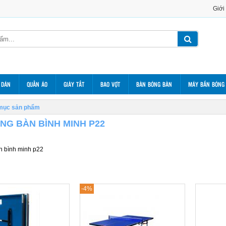
Giới
 DÁN
QUẦN ÁO
GIÀY TẤT
BAO VỢT
BÀN BÓNG BÀN
MÁY BẮN BÓNG
mục sản phẩm
NG BÀN BÌNH MINH P22
n bình minh p22
-4%