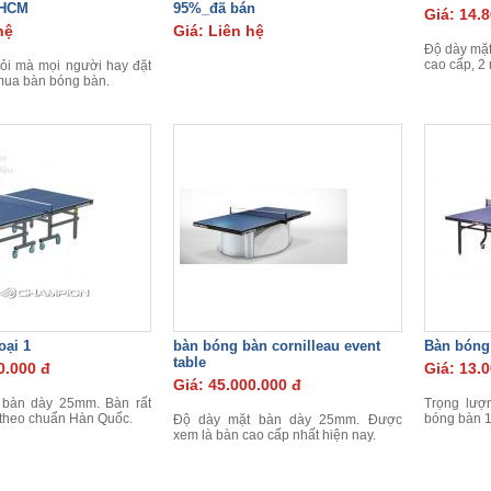
PHCM
95%_đã bán
Giá: 14.
hệ
Giá: Liên hệ
Độ dày mặt
cao cấp, 2 
hỏi mà mọi người hay đặt
 mua bàn bóng bàn.
oại 1
bàn bóng bàn cornilleau event
Bàn bóng
table
0.000 đ
Giá: 13.
Giá: 45.000.000 đ
 bàn dày 25mm. Bàn rất
Trọng lượ
 theo chuẩn Hàn Quốc.
bóng bàn 
Độ dày mặt bàn dày 25mm. Được
xem là bàn cao cấp nhất hiện nay.