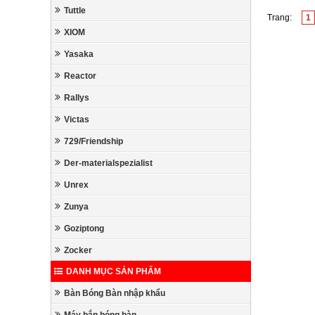
Tuttle
Trang:
1
XIOM
Yasaka
Reactor
Rallys
Victas
729/Friendship
Der-materialspezialist
Unrex
Zunya
Goziptong
Zocker
DANH MỤC SẢN PHẨM
Bàn Bóng Bàn nhập khẩu