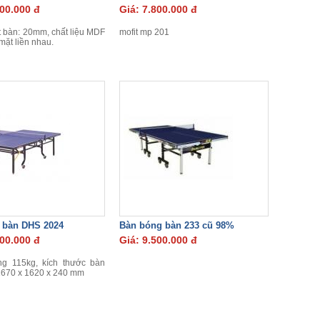
800.000 đ
Giá: 7.800.000 đ
 bàn: 20mm, chất liệu MDF
mofit mp 201
mặt liền nhau.
 bàn DHS 2024
Bàn bóng bàn 233 cũ 98%
000.000 đ
Giá: 9.500.000 đ
ng 115kg, kích thước bàn
1670 x 1620 x 240 mm