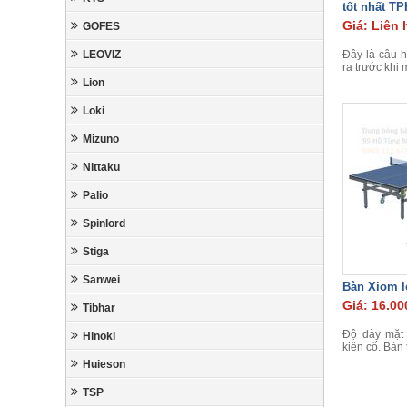
tốt nhất T
Giá: Liên 
GOFES
LEOVIZ
Đây là câu 
ra trước khi
Lion
Loki
Mizuno
Nittaku
Palio
Spinlord
Stiga
Sanwei
Bàn Xiom l
Giá: 16.00
Tibhar
Độ dày mặt
Hinoki
kiên cố. Bàn
Huieson
TSP