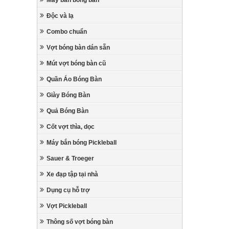
Máy bắn bóng bàn
Độc và lạ
Combo chuẩn
Vợt bóng bàn dán sẵn
Mút vợt bóng bàn cũ
Quần Áo Bóng Bàn
Giày Bóng Bàn
Quả Bóng Bàn
Cốt vợt thìa, dọc
Máy bắn bóng Pickleball
Sauer & Troeger
Xe đạp tập tại nhà
Dụng cụ hỗ trợ
Vợt Pickleball
Thông số vợt bóng bàn