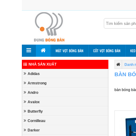
MẶT VỢT BÓNG BÀN
CỐT VỢT BÓNG BÀN
KEO
NHÀ SẢN XUẤT
Danh 
BÀN BÓ
Adidas
Armstrong
bàn bóng bà
Andro
Avalox
Butterfly
Cornilleau
Darker