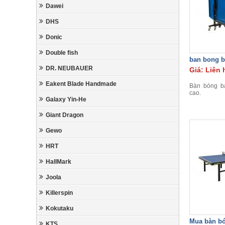
Dawei
DHS
Donic
Double fish
ban bong b
DR. NEUBAUER
Giá: Liên 
Eakent Blade Handmade
Bàn bóng b
cao.
Galaxy Yin-He
Giant Dragon
Gewo
HRT
HallMark
Joola
Killerspin
Kokutaku
Mua bàn bó
KTS