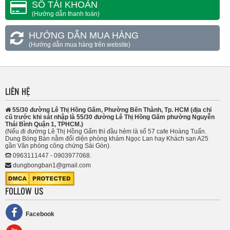
SỐ TÀI KHOẢN
(Hướng dẫn thanh toán)
HƯỚNG DẪN MUA HÀNG
(Hướng dẫn mua hàng trên website)
LIÊN HỆ
55/30 đường Lê Thị Hồng Gấm, Phường Bến Thành, Tp. HCM (địa chỉ
cũ trước khi sát nhập là 55/30 đường Lê Thị Hồng Gấm phường Nguyễn
Thái Bình Quận 1, TPHCM.)
(Nếu đi đường Lê Thị Hồng Gấm thì đầu hẻm là số 57 cafe Hoàng Tuấn.
Dung Bóng Bàn nằm đối diện phòng khám Ngọc Lan hay Khách sạn A25
gần Văn phòng công chứng Sài Gòn).
0963111447 - 0903977068.
dungbongban1@gmail.com
FOLLOW US
Facebook