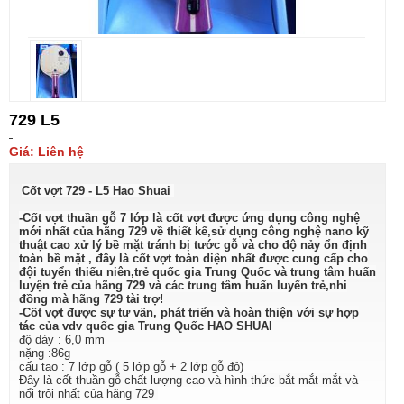
729 L5
Giá: Liên hệ
Cốt vợt 729 - L5 Hao Shuai
-Cốt vợt thuần gỗ 7 lớp là cốt vợt được ứng dụng công nghệ
mới nhất của hãng 729 về thiết kế,sử dụng công nghệ nano kỹ
thuật cao xử lý bề mặt tránh bị tước gỗ và cho độ nảy ổn định
toàn bề mặt , đây là cốt vợt toàn diện nhất được cung cấp cho
đội tuyển thiếu niên,trẻ quốc gia Trung Quốc và trung tâm huấn
luyện trẻ của hãng 729 và các trung tâm huấn luyển trẻ,nhi
đồng mà hãng 729 tài trợ!
-Cốt vợt được sự tư vấn, phát triển và hoàn thiện với sự hợp
tác của vdv quốc gia Trung Quốc HAO SHUAI
độ dày : 6,0 mm
nặng :86g
cấu tạo : 7 lớp gỗ ( 5 lớp gỗ + 2 lớp gỗ đỏ)
Đây là cốt thuần gỗ chất lượng cao và hình thức bắt mắt mắt và
nổi trội nhất của hãng 729